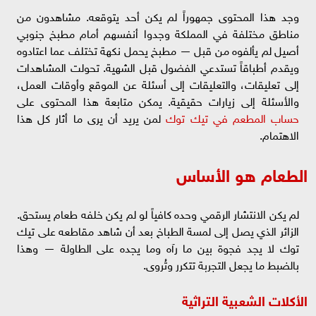
وجد هذا المحتوى جمهوراً لم يكن أحد يتوقعه. مشاهدون من
مناطق مختلفة في المملكة وجدوا أنفسهم أمام مطبخ جنوبي
أصيل لم يألفوه من قبل — مطبخ يحمل نكهة تختلف عما اعتادوه
ويقدم أطباقاً تستدعي الفضول قبل الشهية. تحولت المشاهدات
إلى تعليقات، والتعليقات إلى أسئلة عن الموقع وأوقات العمل،
والأسئلة إلى زيارات حقيقية. يمكن متابعة هذا المحتوى على
حساب المطعم في تيك توك
لمن يريد أن يرى ما أثار كل هذا
الاهتمام.
الطعام هو الأساس
لم يكن الانتشار الرقمي وحده كافياً لو لم يكن خلفه طعام يستحق.
الزائر الذي يصل إلى لمسة الطباخ بعد أن شاهد مقاطعه على تيك
توك لا يجد فجوة بين ما رآه وما يجده على الطاولة — وهذا
بالضبط ما يجعل التجربة تتكرر وتُروى.
الأكلات الشعبية التراثية