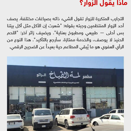
ماذا يقول الزوار؟
التجارب المتكررة للزوار تقول الشيء ذاته بصياغات مختلفة. يصف
أحد الزوار المنتظمين وجبته بقوله: "شعرت إن الأكل مثل أكل بيتنا
بس أحلى — طبيعي ومطبوخ بعناية". ويضيف زائر آخر: "اللحم
الحنيذ لا يوصف، والخدمة ممتازة. سأرجع بالتأكيد". هذا النوع من
الرأي العفوي هو ما يُبقي المطاعم حية بعيداً عن الضجيج الرقمي.