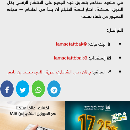
في مشهد مطاعم يتسابق فيه الجميع على الانتشار الرقمي بكل
الطرق الممكنة، اختار لمسة الطباخ أن يبدأ من الطعام — فجاءه
الجمهور من تلقاء نفسه.
للتواصل:
📱 تيك توك:
@lamsetattbak
📸 إنستغرام:
@lamsetattbbak
📍 الموقع:
جازان، حي الشاطئ، طريق الأمير محمد بن ناصر