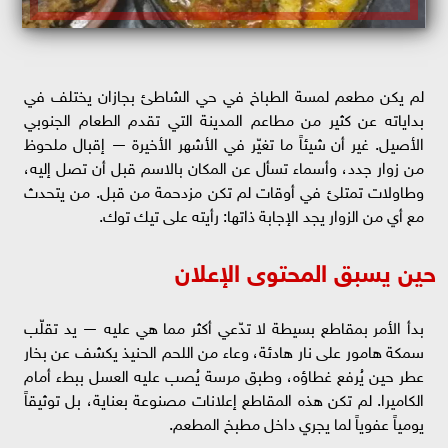
لم يكن مطعم لمسة الطباخ في حي الشاطئ بجازان يختلف في
بداياته عن كثير من مطاعم المدينة التي تقدم الطعام الجنوبي
الأصيل. غير أن شيئاً ما تغيّر في الأشهر الأخيرة — إقبال ملحوظ
من زوار جدد، وأسماء تسأل عن المكان بالاسم قبل أن تصل إليه،
وطاولات تمتلئ في أوقات لم تكن مزدحمة من قبل. من يتحدث
مع أي من الزوار يجد الإجابة ذاتها: رأيته على تيك توك.
حين يسبق المحتوى الإعلان
بدأ الأمر بمقاطع بسيطة لا تدّعي أكثر مما هي عليه — يد تقلّب
سمكة هامور على نار هادئة، وعاء من اللحم الحنيذ يكشف عن بخار
عطر حين يُرفع غطاؤه، وطبق مرسة يُصب عليه العسل ببطء أمام
الكاميرا. لم تكن هذه المقاطع إعلانات مصنوعة بعناية، بل توثيقاً
يومياً عفوياً لما يجري داخل مطبخ المطعم.