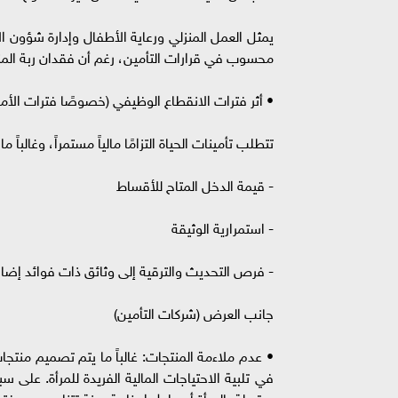
يمثل العمل المنزلي ورعاية الأطفال وإدارة شؤون ا
محسوب في قرارات التأمين، رغم أن فقدان ربة المنز
• أثر فترات الانقطاع الوظيفي (خصوصًا فترات الأم
تتطلب تأمينات الحياة التزامًا مالياً مستمراً، وغالبا
- قيمة الدخل المتاح للأقساط
- استمرارية الوثيقة
- فرص التحديث والترقية إلى وثائق ذات فوائد إضا
جانب العرض (شركات التأمين)
في تلبية الاحتياجات المالية الفريدة للمرأة. على 
مرتبطة بالمرأة أو حلول ادخارية مرنة تتناسب مع فت