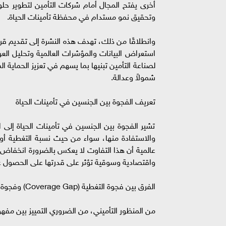
أخرى يفتح المجال أمام شركات التأمين لتطوير حل
وتحقيق نمو مستدام في محفظة تأمينات الحياة.
وانطلاقًا من ذلك، تهدف هذه النشرة إلى تقديم قراءة
استعراض البيانات والمؤشرات العالمية وتحليل ال
لصناعة التأمين تبنيها بما يسهم في تعزيز الحماية ا
شمولاً وعدالة.
تعريف الفجوة بين الجنسين في تأمينات الحياة
تشير الفجوة بين الجنسين في تأمينات الحياة إلى ا
والاستفادة منها، سواء من حيث نسبة التغطية أو قي
عالمية أن هذا التفاوت لا يعكس بالضرورة انخفاض احت
واقتصادية وسوقية تؤثر على قدرتها على الحصول ع
الفرق بين فجوة التغطية (Coverage Gap) وفجوة الحماية (Protection Gap)
من المنظور التأميني، من الضروري التمييز بين مفهوم