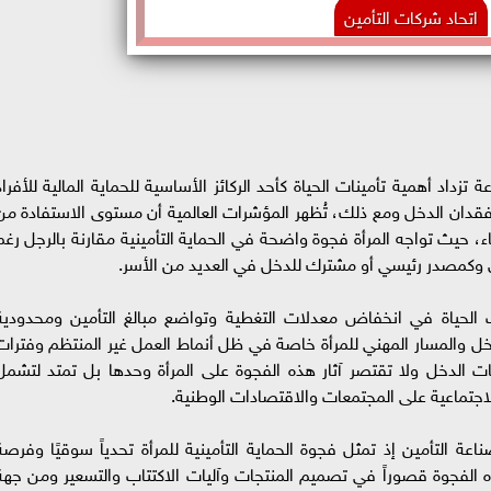
اتحاد شركات التأمين
زداد أهمية تأمينات الحياة كأحد الركائز الأساسية للحماية المالية للأفراد
فقدان الدخل ومع ذلك، تُظهر المؤشرات العالمية أن مستوى الاستفادة من
ساء، حيث تواجه المرأة فجوة واضحة في الحماية التأمينية مقارنة بالرجل رغم
 وكمصدر رئيسي أو مشترك للدخل في العديد من الأسر.
ات الحياة في انخفاض معدلات التغطية وتواضع مبالغ التأمين ومحدودية
خل والمسار المهني للمرأة خاصة في ظل أنماط العمل غير المنتظم وفترات
ت الدخل ولا تقتصر آثار هذه الفجوة على المرأة وحدها بل تمتد لتشمل
الاجتماعية على المجتمعات والاقتصادات الوطنية.
لتأمين إذ تمثل فجوة الحماية التأمينية للمرأة تحدياً سوقيًا وفرصة
الفجوة قصوراً في تصميم المنتجات وآليات الاكتتاب والتسعير ومن جهة