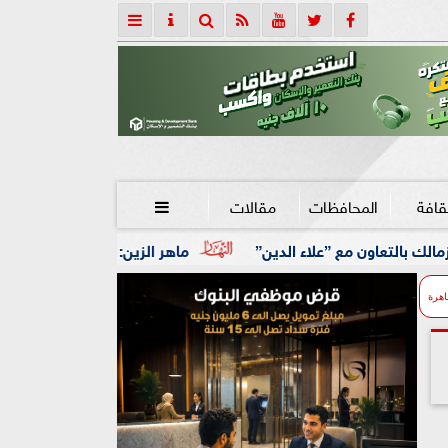
قافة
المحافظات
مقالات

لاء الدين”
ماهر الزين: 25 حافلة تُعيد 1250 سودانيًا ضمن الفوج الـ41.. والالتزام بوثائق السفر عزز انسيابية العودة الطوعية
اهرة