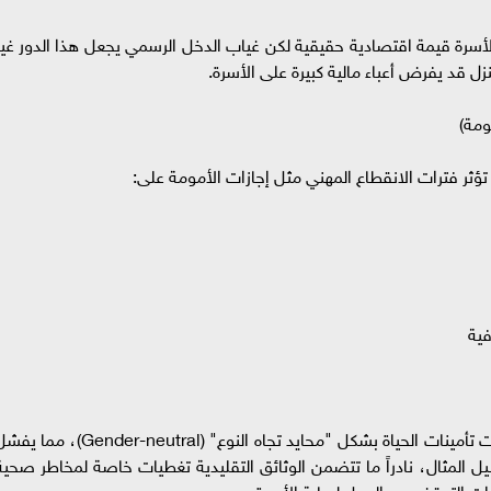
لأسرة قيمة اقتصادية حقيقية لكن غياب الدخل الرسمي يجعل هذا الدور غير
ل قد يفرض أعباء مالية كبيرة على الأسرة.
ومة)
ً ما تؤثر فترات الانقطاع المهني مثل إجازات الأمومة على:
فية
• عدم ملاءمة المنتجات: غالباً ما يتم تصميم منتجات تأمينات الحياة بشكل "محايد تجاه النوع" (Gender-neutral)، 
سبيل المثال، نادراً ما تتضمن الوثائق التقليدية تغطيات خاصة لمخاطر صحية
رات التوقف عن العمل لرعاية الأسرة.