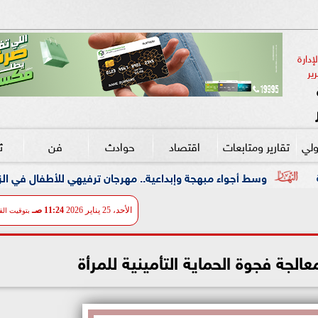
دارة 
ير
ولي
تقارير ومتابعات
اقتصاد
حوادث
فن
ث
ء مبهجة وإبداعية.. مهرجان ترفيهي للأطفال في الزمالك بالتعاون مع ”ع
الأحد، 25 يناير 2026
11:24 صـ
بتوقيت الق
لجة فجوة الحماية التأمينية للمرأة