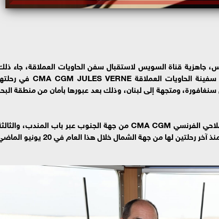
س، جاهزية قناة السويس لاستقبال سفن الحاويات العملاقة، جاء ذلك
خلال تفقده حركة الملاحة بالقناة من على متن سفينة الحاويات العملاقة CMA CGM JULES VERNE في
سنغافورة، ومتجهة إلى لبنان، وذلك بعد عبورها بأمان من منطقة البحر
وتعد الرحلة هي الأولى للسفينة التابعة للخط الملاحي الفرنسي CMA CGM من جهة الجنوب عبر باب المندب، والثال
لها عبر القناة حيث تعود للعبور مجدداً عبر القناة منذ آخر رحلتين لها من جهة الشمال خلال هذا العام في 20 يونيو 