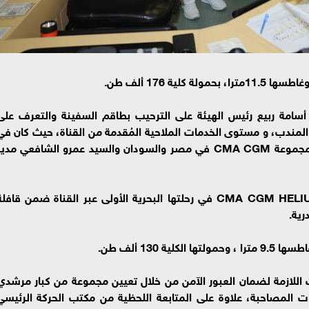
سامة ربيع رئيس الهيئة على الترحيب بطاقم السفينة والتعرف على
 المندب، و مستوى الخدمات الملاحية المُقدمة من القناة، حيث كان في
استقباله السيد طارق زغلول الرئيس التنفيذي لمجموعة CMA CGM في مصر والسودان والسيد عمرو الشافعي مدي
كما تابع رئيس الهيئة عبور سفينة الحاويات CMA CGM HELIUM في رحلتها البحرية الأولى عبر القناة ضمن قافل
رية.
ءات اللازمة لضمان العبور الآمن من خلال تعيين مجموعة من كبار مرشدي
ات المصاحبة، علاوة على المتابعة اللحظية من مكتب الحركة الرئيسي