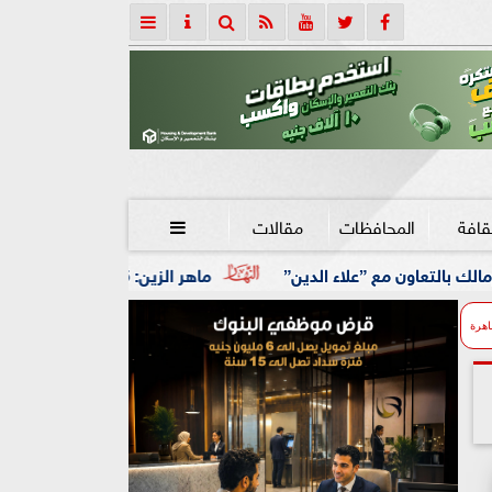
قافة
المحافظات
مقالات

ماهر الزين: 25 حافلة تُعيد 1250 سودانيًا ضمن الفوج الـ41.. والالتزام بوثائق السفر عزز انسيابية العودة الطوعية
اهرة