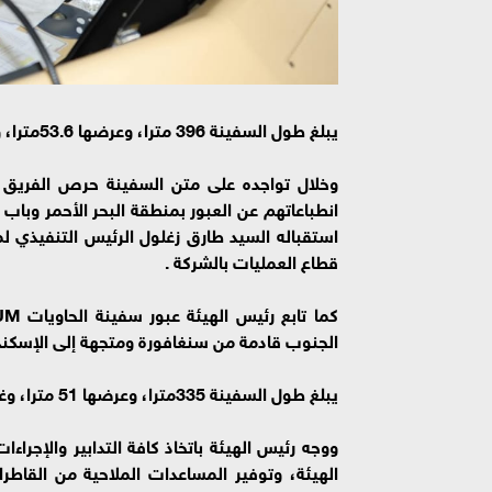
يبلغ طول السفينة 396 مترا، وعرضها 53.6مترا، وغاطسها 11.5مترا، بحمولة كلية 176 ألف طن.
وخلال تواجده على متن السفينة حرص الفريق أ
انطباعاتهم عن العبور بمنطقة البحر الأحمر وباب
قطاع العمليات بالشركة .
الجنوب قادمة من سنغافورة ومتجهة إلى الإسكند
يبلغ طول السفينة 335مترا، وعرضها 51 مترا، وغاطسها 9.5 مترا ، وحمولتها الكلية 130 ألف طن.
ووجه رئيس الهيئة باتخاذ كافة التدابير والإجرا
الهيئة، وتوفير المساعدات الملاحية من القاطر