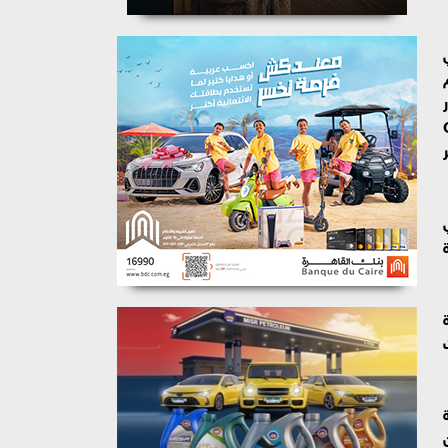
 CMA CGM والتي
CMA 
ر
ة