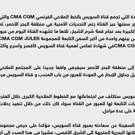
وأشاد رئيس الهيئة بالعلاقات الاستراتيجية الممتدة التي تجمع قناة السويس بالخط الملاحي الفرنسي
نها عبر القناة رغم التحديات الأمنية في منطقة البحر الأحمر، ثم
كبيرة بعد نجاح قمة شرم الشيخ، تلاها ما تشهده القناة اليوم من عبور
سفينتين من سفن الحاويات التابعة للمجموعة من بينهم واحدة من أكبر السفن التابعة للمجموعة CGM JULES
VERNE ، وأحدث سفن المجموعة CMA CGM HELIUMفي شهادة تعكس أهمية قناة السويس كأقصر وأسرع وأكث
إلى منطقة البحر الأحمر سيفرض واقعا جديدا على المجتمع الملاحي
يل جداول الإبحار في العودة للعبور من باب المندب و قناة السويس مرة
لسويس ستكثف من اجتماعاتها مع الخطوط الملاحية الكبرى خلال الفترة
ت التابعة لها للعبور من القناة سواء كان ذلك من خلال تنفيذ رحلات
 على عدة مراحل.
 أعرب الربان slavko malasic كابتن السفينة عن سعادته بعبور قناة السويس، مؤكدا على حرص مجموع
 رحلاتها البحرية المتجهة إلى الشرق الأقصى، مشيرا في هذا الصدد إلى أن