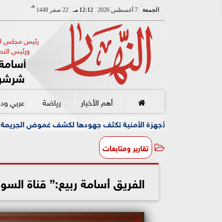
هـ
الجمعة
7 أغسطس 2026
12:12 مـ
22 صفر 1448
رئيس مجلس الإ
ورئيس التحر
أسامة 
شرشر
أهم الأخبار
رياضة
عربي ود
ة تكثف جهودها لكشف غموض الجريمة
وسط أجواء مبهجة وإبداع
تقارير ومتابعات
الفريق أسامة ربيع:” قناة الس