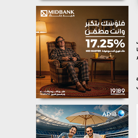
 رحلتها
ثة
الماضي