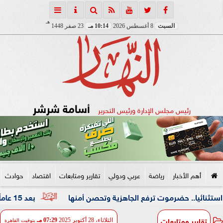
هـ
السبت
8 أغسطس 2026
10:14 مـ
23 صفر 1448
أسامة شرشر
رئيس مجلس الإدارة ورئيس التحرير
أهم الأخبار
رياضة
عربي ودولي
تقارير ومتابعات
اقتصاد
حوادث
 حضرموت ترفع الجاهزية وتحصن أمنها
بعد 15 عاماً من الغياب.. المجلس الثقافي البريطاني شريكاً لمهرجان القاهرة للمسرح التجريبي
تقارير ومتابعات
الثلاثاء، 28 أكتوبر 2025
07:29 مـ
بتوقيت القاهرة