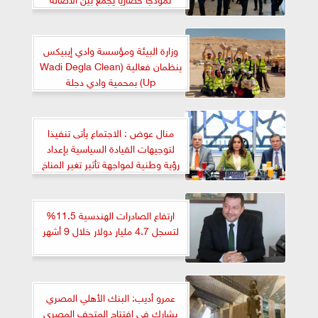
والمعاصرة
وزارة البيئة ومؤسسة وادي إيبيكس
ينظمان فعالية (Wadi Degla Clean
Up) بمحمية وادي دجلة
منال عوض : الاجتماع يأتى تنفيذا
لتوجيهات القيادة السياسية بإعداد
رؤية وطنية لمواجهة تأثير تغير المناخ
على الأمن الغذائي
ارتفاع الصادرات الهندسية 11.5%
لتسجل 4.7 مليار دولار خلال 9 أشهر
عمرو أديب: البنك الأهلي المصري
يشارك في افتتاح المتحف المصري