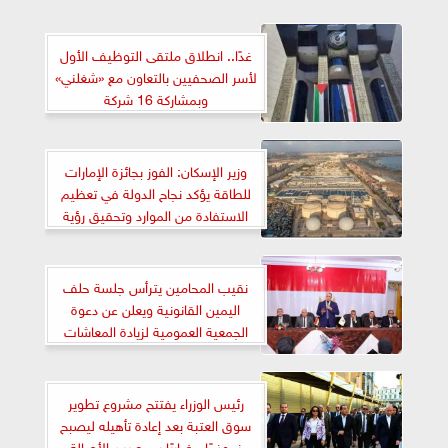
غدًا.. انطلاق ملتقى التوظيف الأول
لأسر الصحفيين بالتعاون مع «شغلني»
وبمشاركة 16 شركة
وزير الإسكان: الفوز بجائزة الإمارات
للطاقة يؤكد نجاح الدولة في تعظيم
الاستفادة من الموارد وتحقيق رؤية
مصر 2030
نقيب المحامين يترأس جلسة حلف
اليمين القانونية ويعلن عن دعوة
الجمعية العمومية لزيادة المعاشات
رئيس الوزراء يفتتح مشروع تطوير
سوق العتبة بعد إعادة تأهيله ليصبح
نموذجًا حضاريًا يجمع بين الأصالة