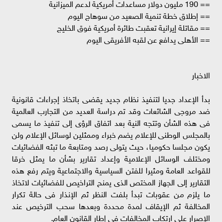
== 190 مليون دولار مساعدات أمريكية لدعم الميزانية
== إطلاق خطة تنمية الصعيد من سوهاج اليوم
== مقاتلة إيرانية تعقبت طائرة أمريكية فوق الخليج
== الأهلى يدافع عن لقبه الأفريقى اليوم
الاخبار
بدأ الإعداد جديا لتنفيذ نظام جديد يقضى باتخاذ إجراءات قانونية
ضد مروجى الشائعات وقد تم دراسة العديد من التجارب العالمية
فى هذه الشأن وتتجه النية بعد اتفاق الرؤى إلى تنفيذ ما يسمى
بالمجلس الوطنى للإعلام يضم خبراء وممثلين لوسائل الإعلام ولن
يكون مجلسا حكوميا، حيث يتولى رصد ومتابعة ما تبثه الفضائيات
ومختلف الوسائل الإعلامية وإعداد تقارير بشأن ما يمثل خرقا
للقواعد العامة ومثيرا للفتن السياسية والاجتماعية ويتم رفع هذه
التقارير إلى الجهاز المختص الذى يمنح التراخيص للفضائيات لاتخاذ
ما يلزم من عقوبات تبدأ بلفت النظر ثم الإنذار فى حالة تكرار
المخالفة ثم الإيقاف لمدة محددة وبعدها سحب الترخيص عند
الإصرار على ارتكاب المخالفات فى إطار القانون العام.