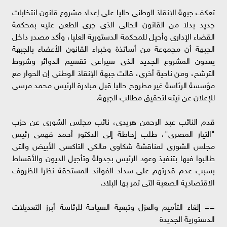
تعكف جبهة الإنقاذ الوطنى حاليا على إعداد مشروع قانون انتخابات
جديد بدلا من القانون الحالى الذى جرى الطعن عليه بمحكمة
القضاء الإدارى وأحيل للمحكمة الدستورية العليا، وأكد مصدر داخل
الجبهة أن مجموعة من أساتذة وخبراء القانون الأعضاء بالجبهة
يعدون المشروع الجديد الذى سيراعى تقسيم الدوائر وشروط
الترشح، ومن ناحية أخرى، قالت جبهة الإنقاذ الوطنى إن الحوار مع
مؤسسة الرئاسة غير مطروح حاليا قبل مبادرة الرئيس محمد مرسى
للإعلان عن نيته لتحقيق مطالب الجبهة.
قدم النائب عبد الرحمن هريدى، نائب مجلس الشورى عن حزب
"التيار المصرى"، طلب إحاطة إلى الدكتور أحمد فهمى رئيس
مجلس الشورى لمناقشة شكاوى مالكى التاكسى الأبيض والتى
طالبوا فيها بتنفيذ وعود الرئيس بجدولة وتأجيل الديون والأقساط
بسبب عدم قدرتهم على سداد الفوائد المستحقة نظرا للظروف
الاقتصادية الصعبة التى تمر بها البلاد.
== إلغاء التأميم والعزل وتبعية السياحة للرئاسة أبرز التعديلات
الدستورية الجديدة