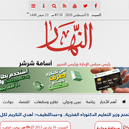
هـ
السبت
8 أغسطس 2026
07:51 مـ
23 صفر 1448
أسامة شرشر
رئيس مجلس الإدارة ورئيس التحرير
أهم الأخبار
رياضة
عربي ودولي
تقارير ومتابعات
اقتصاد
حوادث
ر التعليم الدكتوراه الفخرية.. و«عبداللطيف»: أهدي التكريم لكل معلم 
صحافة محلية
السبت، 16 مارس 2013
09:27 صـ
بتوقيت القاهرة