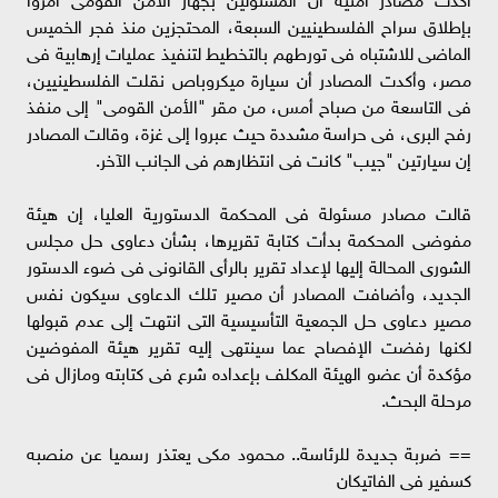
بإطلاق سراح الفلسطينيين السبعة، المحتجزين منذ فجر الخميس
الماضى للاشتباه فى تورطهم بالتخطيط لتنفيذ عمليات إرهابية فى
مصر، وأكدت المصادر أن سيارة ميكروباص نقلت الفلسطينيين،
فى التاسعة من صباح أمس، من مقر "الأمن القومى" إلى منفذ
رفح البرى، فى حراسة مشددة حيث عبروا إلى غزة، وقالت المصادر
إن سيارتين "جيب" كانت فى انتظارهم فى الجانب الآخر.
قالت مصادر مسئولة فى المحكمة الدستورية العليا، إن هيئة
مفوضى المحكمة بدأت كتابة تقريرها، بشأن دعاوى حل مجلس
الشورى المحالة إليها لإعداد تقرير بالرأى القانونى فى ضوء الدستور
الجديد، وأضافت المصادر أن مصير تلك الدعاوى سيكون نفس
مصير دعاوى حل الجمعية التأسيسية التى انتهت إلى عدم قبولها
لكنها رفضت الإفصاح عما سينتهى إليه تقرير هيئة المفوضين
مؤكدة أن عضو الهيئة المكلف بإعداده شرع فى كتابته ومازال فى
مرحلة البحث.
== ضربة جديدة للرئاسة.. محمود مكى يعتذر رسميا عن منصبه
كسفير فى الفاتيكان