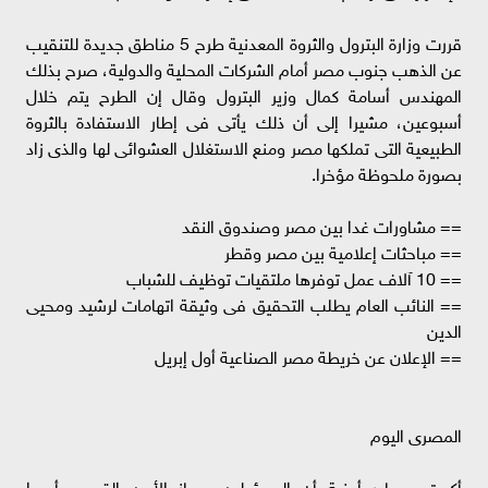
قررت وزارة البترول والثروة المعدنية طرح 5 مناطق جديدة للتنقيب
عن الذهب جنوب مصر أمام الشركات المحلية والدولية، صرح بذلك
المهندس أسامة كمال وزير البترول وقال إن الطرح يتم خلال
أسبوعين، مشيرا إلى أن ذلك يأتى فى إطار الاستفادة بالثروة
الطبيعية التى تملكها مصر ومنع الاستغلال العشوائى لها والذى زاد
بصورة ملحوظة مؤخرا.
== مشاورات غدا بين مصر وصندوق النقد
== مباحثات إعلامية بين مصر وقطر
== 10 آلاف عمل توفرها ملتقيات توظيف للشباب
== النائب العام يطلب التحقيق فى وثيقة اتهامات لرشيد ومحيى
الدين
== الإعلان عن خريطة مصر الصناعية أول إبريل
المصرى اليوم
أكدت مصادر أمنية أن المسئولين بجهاز الأمن القومى أمروا