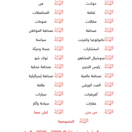
حوادث
فن
ثقافة
المحافظات
مقالات
منوعات
صحافة
صحافة المواطن
تكنولوجيا وانترنت
سياسة
استشارات
صحة ومرأة
سوشيال المشاهير
توك شو
رئيس التحرير
صحافة محلية
صحافة عالمية
صحافة إسرائيلية
العدد الورقي
طاقة
أفريقيات
سيارات
عقارات
سياحة وآثار
من نحن
اعلن معنا
الخصوصية
جميع الحقوق محفوظة
©
2008 - 2026 - النهار