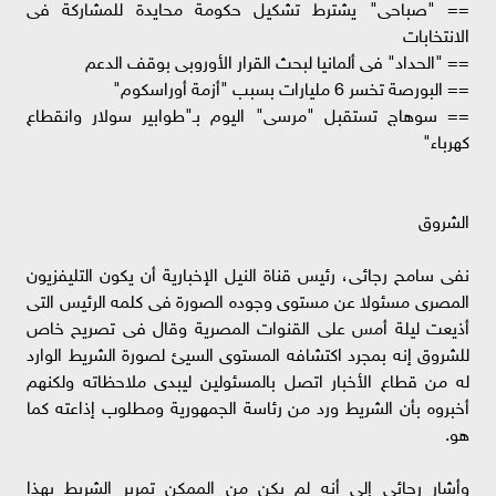
== "صباحى" يشترط تشكيل حكومة محايدة للمشاركة فى
الانتخابات
== "الحداد" فى ألمانيا لبحث القرار الأوروبى بوقف الدعم
== البورصة تخسر 6 مليارات بسبب "أزمة أوراسكوم"
== سوهاج تستقبل "مرسى" اليوم بـ"طوابير سولار وانقطاع
كهرباء"
الشروق
نفى سامح رجائى، رئيس قناة النيل الإخبارية أن يكون التليفزيون
المصرى مسئولا عن مستوى وجوده الصورة فى كلمه الرئيس التى
أذيعت ليلة أمس على القنوات المصرية وقال فى تصريح خاص
للشروق إنه بمجرد اكتشافه المستوى السيئ لصورة الشريط الوارد
له من قطاع الأخبار اتصل بالمسئولين ليبدى ملاحظاته ولكنهم
أخبروه بأن الشريط ورد من رئاسة الجمهورية ومطلوب إذاعته كما
هو.
وأشار رجائى إلى أنه لم يكن من الممكن تمرير الشريط بهذا