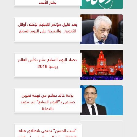
بشار الأسد
بعد قليل مؤتمر التعليم لإعلان أوائل
الثانوية.. والنتيجة على اليوم السابع
حصاد اليوم السابع عشر بكأس العالم
روسيا 2018
براءة خالد صلاح من تهمة تعيين
صحفى بـ”اليوم السابع” غير مقيد
بالنقابة
”ست الحسن” يحتفى بانطلاق قناة
”ICU” برعاية اليوم السابع على ”on