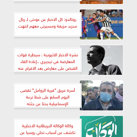
رونالدو: كل الاخبار عن عودتى لـ ريال
مدريد مزيفة ومسيرتى معهم انتهت
نشرة الاخبار الاثيوبية : سيطرة قوات
المعارضة في تيجيري ..إعادة القاء
القبض على معارض بعد الافراج عنه
بساعات ..5 حركات معارضة تقدم
شكاوى بسبب الانتخابات
أسرة غريق ”قرية الزوامل” تقضى
اليوم السابع على شط ترعة
الإسماعيلية بحثا عن جثته
وكالة الوكالة البريطانية الاخبارية
تكشف عن أسباب تخلي روسيا عن