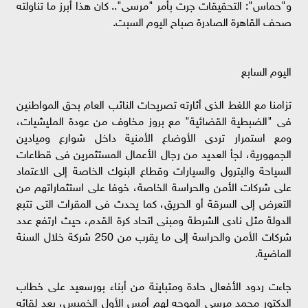
و"حماس": التحقيقات جرت بأمر "مرسى".. كان هذا أبرز ما تناولته
صحف القاهرة الصادرة صباح اليوم السبت.
اليوم السابع
تزامنا مع اللغط الذى أثارته تصريحات النائب العام بحق المواطنين
فى "الضبطية القضائية" مع بروز مخاوف من عودة المليشيات،
ومع استمرار تردى الأوضاع الأمنية داخل شوارع وميادين
الجمهورية، لجأ العديد من رجال الأعمال المستثمرين فى قطاعات
السياحة والبترول والسيارات وقطاع البنوك الخاصة إلى الاعتماد
على شركات الأمن والحراسة الخاصة، خوفا على استثماراتهم من
التعرض إلى السرقة أو الحريق، كما يحدث فى المقرات التى تتبع
الدولة مثل نادى الشرطة ومبنى اتحاد كرة القدم، حيث ارتفع عدد
شركات الأمن والحراسة إلى ما يقرب من 250 شركة خلال السنة
الماضية.
جاءت ردود الأفعال حادة ومتباينة من أبناء بورسعيد على خطاب
الدكتور محمد مرسى الموجه لهم أمس الأول الخميس، بعد لقائه