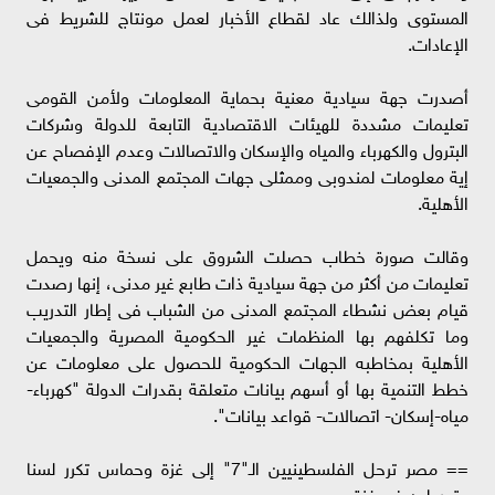
المستوى ولذالك عاد لقطاع الأخبار لعمل مونتاج للشريط فى
الإعادات.
أصدرت جهة سيادية معنية بحماية المعلومات ولأمن القومى
تعليمات مشددة للهيئات الاقتصادية التابعة للدولة وشركات
البترول والكهرباء والمياه والإسكان والاتصالات وعدم الإفصاح عن
إية معلومات لمندوبى وممثلى جهات المجتمع المدنى والجمعيات
الأهلية.
وقالت صورة خطاب حصلت الشروق على نسخة منه ويحمل
تعليمات من أكثر من جهة سيادية ذات طابع غير مدنى، إنها رصدت
قيام بعض نشطاء المجتمع المدنى من الشباب فى إطار التدريب
وما تكلفهم بها المنظمات غير الحكومية المصرية والجمعيات
الأهلية بمخاطبه الجهات الحكومية للحصول على معلومات عن
خطط التنمية بها أو أسهم بيانات متعلقة بقدرات الدولة "كهرباء-
مياه-إسكان- اتصالات- قواعد بيانات".
== مصر ترحل الفلسطينيين الـ"7" إلى غزة وحماس تكرر لسنا
متورطين فى غزة