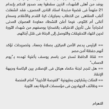
بوفد من أهلى الشهداء، الذين سقطوا بعد صدور الحكم بإعدام
21 متهماً فى قضية مذبحة استاد النادى المصرى، فقد انشغلت
أغلب المقاهى عن الخطاب بمباريات كرة القدم والأفلام وسماع
أغانى أم كلثوم، فيما أعلن النشطاء معاودة العصيان المدنى
احتجاجاً على تأجيل الاعتراف بالضحايا بوصفهم من شهداء الثورة
لحين انتهاء التحقيقات والتوصل إلى الجناة فى قتل أبنائهم.
== الرئيس يدعم الأمن المركزى بصلاة جمعة.. وتصريحات تؤكد
أنهم حفظة أمن مصر
== قناة الحافظ تسخر من باسم يوسف بأغنية تهدده بـ"يوم
الحساب"
== هل تنجح لجنة حكماء هيكل فى الإصلاح بين الرئاسة وجبهة
الإنقاذ
== المئات يشاركون بمليونية "الفرصة الأخيرة" أمام المنصة
== وظائف الجهاديين فى مؤسسات الدولة بعد الثورة
الاهرام