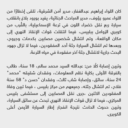
كان اللواء إبراهيم عبدالغفار، مدير أمن الشرقية، تلقى إخطارًا من
اللواء عمرو رؤوف، مدير المباحث الجنائية، يفيد بورود بلاغ بانقلاب
سيارة ربع نقل خضراء اللون في ترعة الإسماعيلية، بالقُرب من
كوبري الزوامل ببلبيس، فيما انتقلت قوات الإنقاذ النهري إلى
مكان الواقعة، وتم انتشال شخصين مصابين بكدمات وجروح،
وبعدها تم انتشال السيارة جثة أحد المفقودين، فيما لا تزال جهود
البحث جارية لانتشال جثة آخر مفقودة في مياه الترعة.
وتبين إصابة كلًا من: عبدالله السيد محمد سالم، 18 سنة، طالب
بالفرقة الأولى بكلية نظم المعلومات، وفقدان شقيقه "محمد"
24 سنة، سائق، وإصابة شاب ثالث، وفقدان "حسن د" 58 سنة
فلاح، تم انتشال جثته، جميعهم من مركز بلبيس ، فيما تبين وفاة
المفقودين الاثنين ،جرى نقل المصابين إلى مستشفى بلبيس
المركزي، فيما لا تزال قوات الإنقاذ النهري تبحث عن سائق السيارة،
وتبين حدوث الحادث نتيجة انفجار إطار السيارة الأيمن أعلى
الكوبرى.