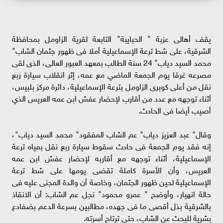
يقف أهالى عزبة " الحبايبة" التابعة لقرية الزاومل بمحافظة
الشرقية، على شط ترعة الإسماعيلية أملا فى ظهور جثمان الشاب"
محمد السيد دياب" 24 سنة الطالب بمعهد العبور العالى، الذى لقى
مصرعه غرقا يوم الجمعة الماضي مع عمه، إثر انقلاب سيارة ربع
نقل من أعلى كوبرى الزاومل بترعة الإسماعيلية، دائرة مركز بلبيس،
أثناء توجهه مع عدد من أقارب لإحضار عفش ابن عمه العريس الذي
أصيب أيضا فى الحادث.
وقال" عبد العزيز دياب" عم الشاب المفقود" محمد السيد دياب"،
إنه فقد يوم الجمعة فى حادث سقوط سيارة ربع نقل بمياه ترعة
الإسماعيلية، أثناء توجهه مع أقاربه لإحضار عفش ابن عمه
العريس، وأن الأسرة كاملة تقضى يومها على شط ترعة
الإسماعيلية لحين ظهور الجثمان، وخاصة أن والدة المجنى عليه فى
حالة انهيار، وأوضح " عمرو محمود" نجل عم الشاب: أن الانقاذ
بالشرقية بذل أقصى ما فى جهده، مطالبين بسرعة الدعم بضفادع
بشرية للبحث عن الشاب، حتى ترتاح أسرته.