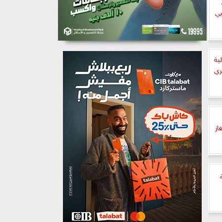
بي
ية
ري
از