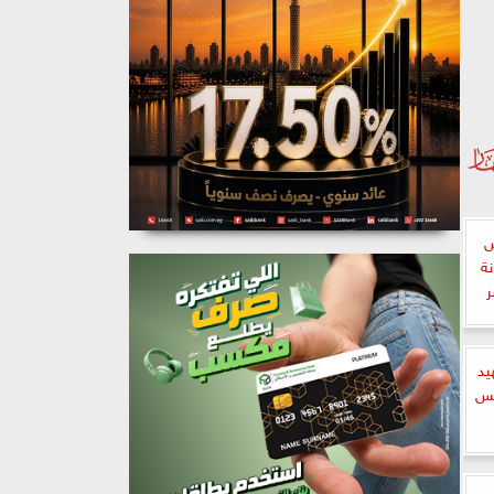
س
نة
ر
يد
يس