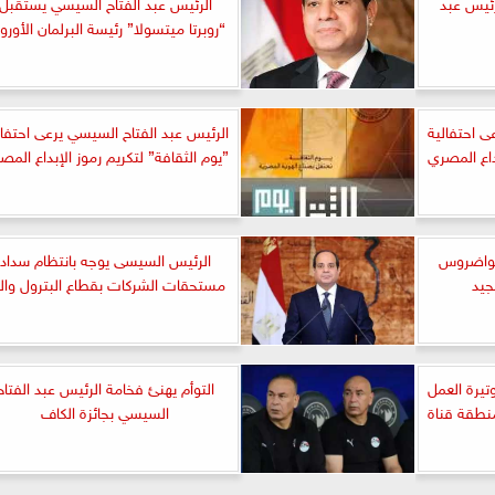
رئيس عبد
الرئيس عبد الفتاح السيسي يستقبل
“روبرتا ميتسولا” رئيسة البرلمان الأورو
ى احتفالية
الرئيس عبد الفتاح السيسي يرعى احتفال
داع المصري
”يوم الثقافة” لتكريم رموز الإبداع المص
 تواضروس
الرئيس السيسى يوجه بانتظام سداد
جيد
مستحقات الشركات بقطاع البترول والغ
يرة العمل
التوأم يهنئ فخامة الرئيس عبد الفتاح
نطقة قناة
السيسي بجائزة الكاف