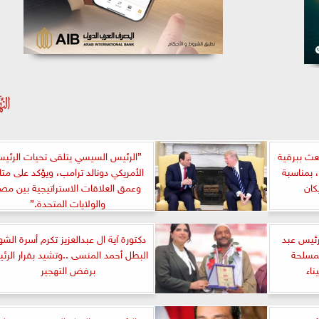
عث ببرقية
”الرئيس السيسي يتلقى تحيات الرئي
ر، بمناسبة
الأمريكي دونالد ترامب، ويؤكد على متا
يكان
وعمق العلاقات الاستراتيجية بين مص
والولايات المتحدة.”
رئيس عبد
دكتورة آية ال عبدالعزيز تكرم أسرة الشه
لمسلحة
البطل أحمد المنسى ..وتشيد بقرار الرئ
ناء
برفض التهجير