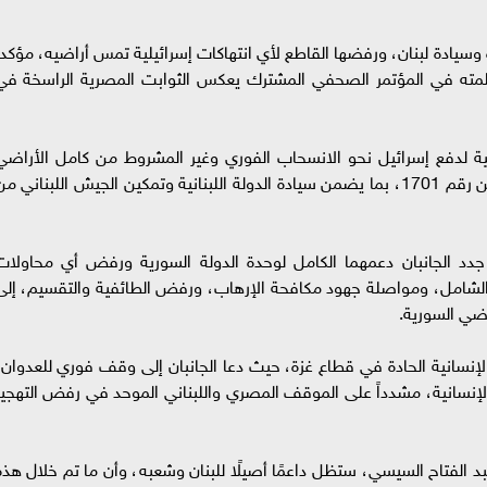
ادة لبنان، ورفضها القاطع لأي انتهاكات إسرائيلية تمس أراضيه، مؤكداً
 كلمته في المؤتمر الصحفي المشترك يعكس الثوابت المصرية الراسخة في
ة لدفع إسرائيل نحو الانسحاب الفوري وغير المشروط من كامل الأراضي
اللبنانية المحتلة، والالتزام الكامل بقرار مجلس الأمن رقم 1701، بما يضمن سيادة الدولة اللبنانية وتمكين الجيش اللبناني م
جدد الجانبان دعمهما الكامل لوحدة الدولة السورية ورفض أي محاولات
لشامل، ومواصلة جهود مكافحة الإرهاب، ورفض الطائفية والتقسيم، إلى
راضي السورية.
إنسانية الحادة في قطاع غزة، حيث دعا الجانبان إلى وقف فوري للعدوان،
نسانية، مشدداً على الموقف المصري واللبناني الموحد في رفض التهجير
عبد الفتاح السيسي، ستظل داعمًا أصيلًا للبنان وشعبه، وأن ما تم خلال هذه