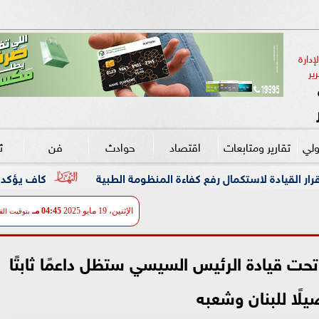
دارة 
ير
ولي
تقارير ومتابعات
اقتصاد
حوادث
فن
ث
رفع كفاءة المنظومة الطبية
كاف يؤكد دعمه لإنفانتينو في 
الإثنين، 19 مايو 2025
04:45 مـ
بتوقيت الق
تحت قيادة الرئيس السيسي ستظل داعمًا ثابتًا
يلًا للبنان وشعبه