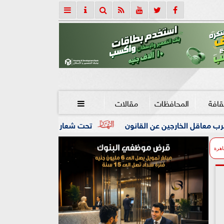
قافة
المحافظات
مقالات

القانون
تحت شعار «خدمة بيوت الله شرف».. محافظ كفرالشيخ: 
اهرة