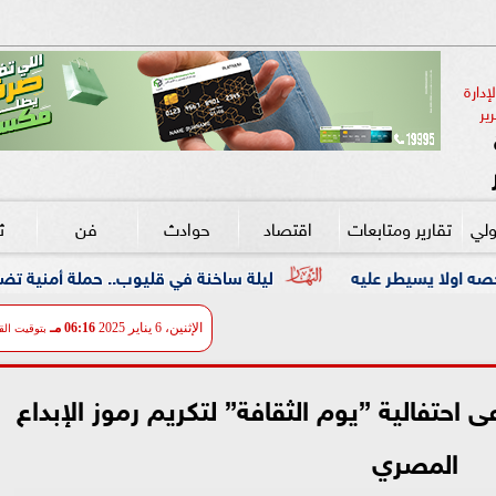
دارة 
ير
ولي
تقارير ومتابعات
اقتصاد
حوادث
فن
ث
ليلة ساخنة في قليوب.. حملة أمنية تضرب معاقل الخارجين عن 
الإثنين، 6 يناير 2025
06:16 مـ
بتوقيت الق
 احتفالية ”يوم الثقافة” لتكريم رموز الإبداع
المصري