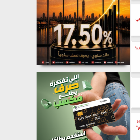
بي
عبة
ر
خ”