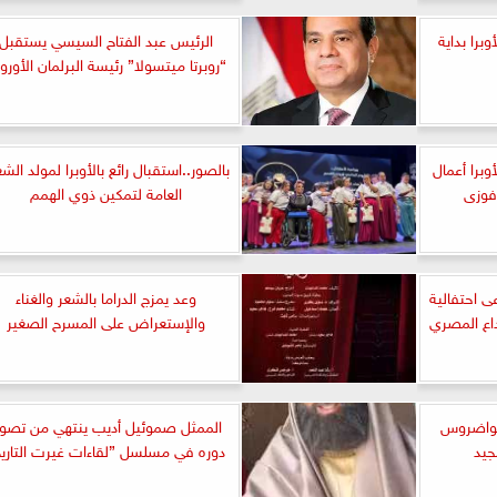
وبرا بداية
الرئيس عبد الفتاح السيسي يستقبل
“روبرتا ميتسولا” رئيسة البرلمان الأورو
أوبرا أعمال
بالصور..استقبال رائع بالأوبرا لمولد الش
فوزى
العامة لتمكين ذوي الهمم
ى احتفالية
وعد يمزج الدراما بالشعر والغناء
داع المصري
والإستعراض على المسرح الصغير
 تواضروس
الممثل صموئيل أديب ينتهي من تصوي
جيد
دوره في مسلسل ”لقاءات غيرت التاري