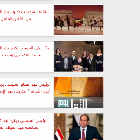
الباليه الشهير بينوكيو.. بدار الأ
من الاثنين المقبل
غدًا.. على المسرح الكبير بدار ال
محمد القصبجى ومحمد 
الرئيس عبد الفتاح السيسي يرع
”يوم الثقافة” لتكريم رموز الإب
الرئيس السيسي يهنئ البابا
بمناسبة عيد الميلاد الم