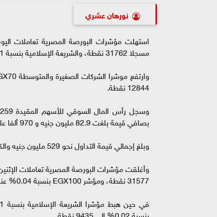
نورهان عشري
مسجلا 31762 نقطة، والشريعة الإسلامية بنسبة 0.61% عند مستوى 3289 نقطة.
12844 نقطة.
بصافي قيمة بلغت 82.9 مليون جنيه و 970 ألفا على التوالي، فيما قصد العرب البيع بصافي قيمة بلغت 83.5 مليون جنيه.
وبلغ إجمالي قيمة التداول نحو 529 مليون جنيه والكمية 220 مليون ورقة منفذة على 9.9 ألف عملية.
31577 نقطة، ومؤشر EGX100 بنسبة 0.04% عند 12767 نقطة.
بنسبة 0.02% إلى 9435 نقطة.