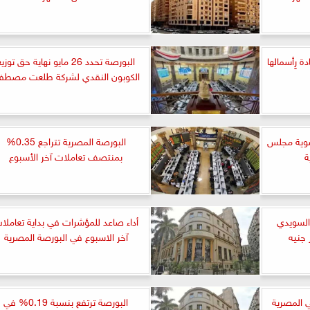
 رٍأسمالها
البورصة تحدد 26 مايو نهاية حق توزي
الكوبون النقدي لشركة طلعت مصطف
عضوية مجلس
البورصة المصرية تتراجع 0.35%
ة
بمنتصف تعاملات آخر الأسبوع
السويدي
أداء صاعد للمؤشرات في بداية تعاملا
آخر الاسبوع في البورصة المصرية
 المصرية
البورصة ترتفع بنسبة 0.19% في