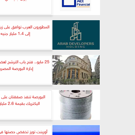
المطورون العرب توافق على زيادة
إلى 1.4 مليار جنيه
25 مايو.. فتح باب الترشح ل
إدارة البورصة المصري
البورصة تنفذ صفقتان على 
اليكتريك بقيمة 2.6 مليار جنيه
أورينت تورز تخفض حصتها في