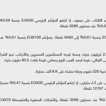
استهلت مؤشرات البورصة المصرية تعاملات اليوم الثلاثاء، على صعود، إذ ار
وارتفع موشرا الشركات الصغيرة والمتوسطة EGX70 بنسبة 0.61% إلى 9493 نقطة، ومؤشر EGX100 بن
وسجل رأس المال السوقي للأسهم المقيدة 2.259 تريليون جنيه، وسط توجه المستثمرين المصريين والأجانب نحو الشرا
وأغلقت مؤشرات البورصة المصرية تعاملات الإثنين، على أداء متباين، إذ ارتفع المؤشر الرئيسي EGX30 بنسبة 47
في حين هبط مؤشرا الشريعة الإسلامية بنسبة 0.1% عند مستوى 3269 نقطة، والشركات الصغيرة والمت