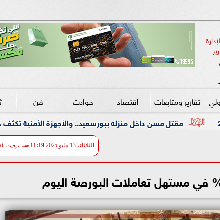
دارة 
ير
ولي
تقارير ومتابعات
اقتصاد
حوادث
فن
ث
داخل منزله ببورسعيد.. والأجهزة الأمنية تكثف جهودها لكشف غموض
الثلاثاء، 13 مايو 2025
11:19 صـ
بتوقيت الق