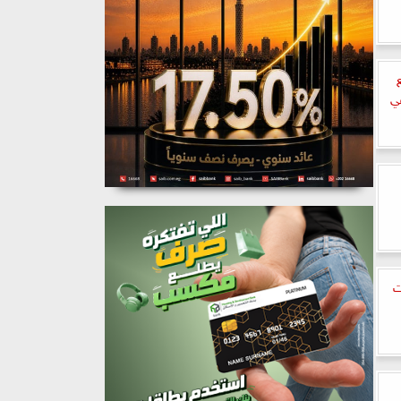
ع
ي
ت