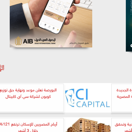
ة الجديدة
البورصة تعلن موعد ونهاية حق توزيع
 المصرية
كوبون لشركة سي آي كابيتال
حية وتحقق
أرباح المصريين للإسكان تر
خلال 3 أشهر