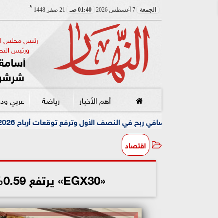
هـ
الجمعة
7 أغسطس 2026
01:40 صـ
21 صفر 1448
رئيس مجلس الإ
ورئيس التحر
أسامة 
شرشر
أهم الأخبار
رياضة
عربي ود
مقتل مسن 
اقتصاد
«EGX30» يرتفع 0.59% في مستهل تعاملات البورصة اليوم