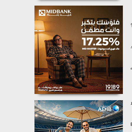
تفع المؤشر الرئيسي EGX30 بنسبة 0.59%
سبة 0.61% عند
ء
0.% مسجلا
وسطة EGX70