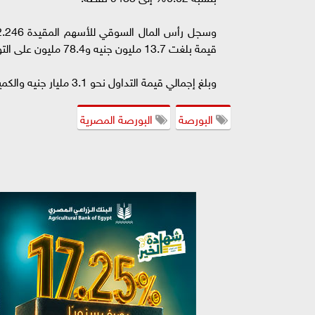
قيمة بلغت 13.7 مليون جنيه و78.4 مليون على التوالي، فيما قصد المصريون الشراء بصافي قيمة بلغت 92.1 مليون جنيه.
وبلغ إجمالي قيمة التداول نحو 3.1 مليار جنيه والكمية 1.4 مليار ورقة منفذة على 93.2 ألف عملية.
البورصة
البورصة المصرية