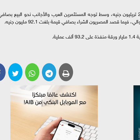
وسجل رأس المال السوقي للأسهم المقيدة 2.246 تريليون جنيه، وسط توجه المستثمرين العرب والأجانب نحو البيع بصاف