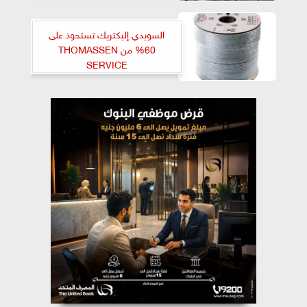
السويدي إليكتريك تستحوذ على
60% من THOMASSEN
SERVICE