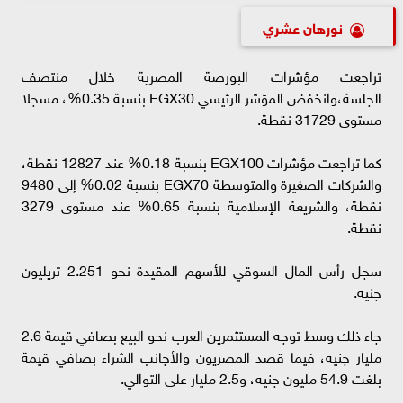
نورهان عشري
تراجعت مؤشرات البورصة المصرية خلال منتصف
الجلسة،وانخفض المؤشر الرئيسي EGX30 بنسبة 0.35%، مسجلا
مستوى 31729 نقطة.
كما تراجعت مؤشرات EGX100 بنسبة 0.18% عند 12827 نقطة،
والشركات الصغيرة والمتوسطة EGX70 بنسبة 0.02% إلى 9480
نقطة، والشريعة الإسلامية بنسبة 0.65% عند مستوى 3279
نقطة.
سجل رأس المال السوقي للأسهم المقيدة نحو 2.251 تريليون
جنيه.
جاء ذلك وسط توجه المستثمرين العرب نحو البيع بصافي قيمة 2.6
مليار جنيه، فيما قصد المصريون والأجانب الشراء بصافي قيمة
بلغت 54.9 مليون جنيه، و2.5 مليار على التوالي.