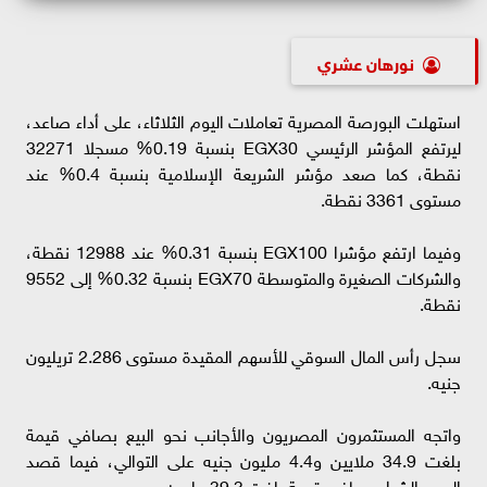
نورهان عشري
استهلت البورصة المصرية تعاملات اليوم الثلاثاء، على أداء صاعد،
ليرتفع المؤشر الرئيسي EGX30 بنسبة 0.19% مسجلا 32271
نقطة، كما صعد مؤشر الشريعة الإسلامية بنسبة 0.4% عند
مستوى 3361 نقطة.
وفيما ارتفع مؤشرا EGX100 بنسبة 0.31% عند 12988 نقطة،
والشركات الصغيرة والمتوسطة EGX70 بنسبة 0.32% إلى 9552
نقطة.
سجل رأس المال السوقي للأسهم المقيدة مستوى 2.286 تريليون
جنيه.
واتجه المستثمرون المصريون والأجانب نحو البيع بصافي قيمة
بلغت 34.9 ملايين و4.4 مليون جنيه على التوالي، فيما قصد
العرب الشراء بصافي قيمة بلغت 39.3 مليون.