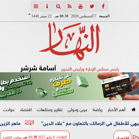
هـ
الجمعة
7 أغسطس 2026
08:38 صـ
22 صفر 1448
أسامة شرشر
رئيس مجلس الإدارة ورئيس التحرير
أهم الأخبار
رياضة
عربي ودولي
تقارير ومتابعات
اقتصاد
حوادث
 في الزمالك بالتعاون مع ”علاء الدين”
ماهر الزين: 25 حافلة تُعيد 1250 سودانيًا ضمن الفوج الـ41.. والالتزام بوثائق السفر عزز انسيابية العودة الطوعية
اقتصاد
الثلاثاء، 6 مايو 2025
11:38 صـ
بتوقيت القاهرة