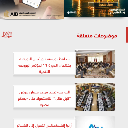
موضوعات متعلقة
محافظ بورسعيد ورئيس البورصة
يفتتحان الدورة 11 لمؤتمر البورصة
للتنمية
البورصة تحدد موعد سريان عرض
''نايل فالي'' للاستحواذ على «بسكو
مصر»
أرابيا إنفستمنتس تتحول إلى الخسائر