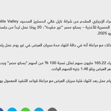
قالت البورصة المصرية، إن فترة سريان عرض الشراء الإجباري المقدم من شركة نايل فالي اندستريز المحدود lley
Industries Limited، للاستحواذ على أسهم شركة المصرية للأغذية – بسكو مصر “غير مقيدة”، 20 يومًا عمل تبدأ من ج
 ذلك مع مراعاة أنه في حالة انتهاء مدة سريان العرض في غير يوم عمل يتم
أشارت إلى أن عرض نايل فالي اندستريز يتضمن شراء 165.22 مليون سهم تمثل نسبة 100 % من أسهم “بسكو مصر” وب
عت أنه سيتم التنفيذ بالبورصة المصرية خلال 5 أيام عمل بعد انتهاء فترة سريان العرض مع مراعاة قواعد التنفيذ المعمول به