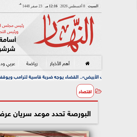
هـ
السبت
8 أغسطس 2026
12:16 مـ
23 صفر 1448
رئيس مجلس الإ
ورئيس التحر
أسامة 
شرشر
أهم الأخبار
رياضة
عربي ود
لأبيض».. القضاء يوجه ضربة قاسية لترامب ويوقف مشروعه الضخم
اقتصاد
البورصة تحدد موعد سريان عرض