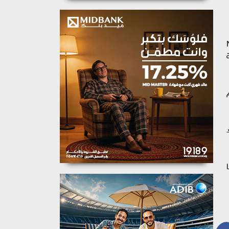
Nile Va
لسة
حد
ا