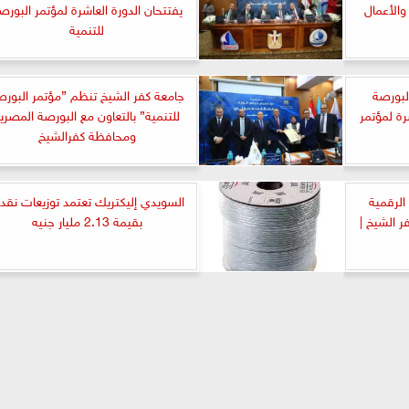
والأعمال
يفتتحان الدورة العاشرة لمؤتمر البورص
للتنمية
لبورصة
جامعة كفر الشيخ تنظم ”مؤتمر البورص
رة لمؤتمر
للتنمية” بالتعاون مع البورصة المصري
ومحافظة كفرالشيخ
الرقمية
السويدي إليكتريك تعتمد توزيعات نقدي
فر الشيخ |
بقيمة 2.13 مليار جنيه