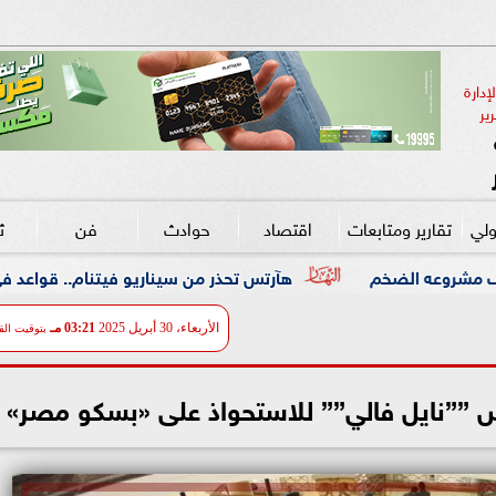
دارة 
ير
ولي
تقارير ومتابعات
اقتصاد
حوادث
فن
ث
هآرتس تحذر من سيناريو فيتنام.. قواعد في لبنان واحتلال ممتد 
الأربعاء، 30 أبريل 2025
03:21 مـ
بتوقيت الق
 ””نايل فالي”” للاستحواذ على «بسكو مصر»