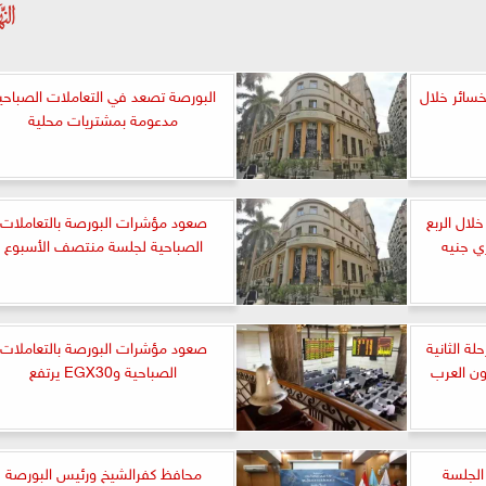
خسائر خلال
البورصة تصعد في التعاملات الصباحي
مدعومة بمشتريات محلية
باح الدلتا للسكر 45% خلال الربع
صعود مؤشرات البورصة بالتعاملات
ري جنيه
الصباحية لجلسة منتصف الأسبوع
لة الثانية
صعود مؤشرات البورصة بالتعاملات
ون العرب
الصباحية وEGX30 يرتفع
الجلسة
محافظ كفرالشيخ ورئيس البورصة