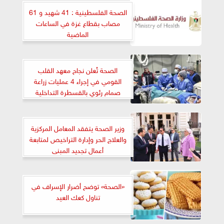
الصحة الفلسطينية : 41 شهيد و 61
مصاب بقطاع غزة في الساعات
الماضية
الصحة تُعلن نجاح معهد القلب
القومي في إجراء 4 عمليات زراعة
صمام رئوي بالقسطرة التداخلية
بإستخدام صمام (MYVAL) بتكلفة
مليون جنيه للعملية الواحدة
وزير الصحة يتفقد المعامل المركزية
والعلاج الحر وإدارة التراخيص لمتابعة
أعمال تجديد المبنى
«الصحة» توضح أضرار الإسراف في
تناول كعك العيد