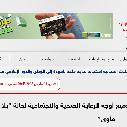
دارة 
ير
ولي
تقارير ومتابعات
اقتصاد
حوادث
فن
ث
بة لحاجة ملحة للعودة إلى الوطن والدور الإعلامي ضروري لدعم المبادرات 
الإثنين، 24 مارس 2025
09:45 صـ
بتوقيت الق
ع أوجه الرعاية الصحية والاجتماعية لحالة ”بلا
مأوى”