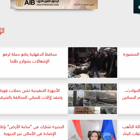
المنصورة
محافظ الدقهلية يتابع حملة لرفع
الإشغالات بشوارع طلخا
ع الحوادث..
الأجهزة التنفيذية تشن حملات قوية
م البساتين
وتنفذ إزالات للمباني المخالفة بالشرقي
لة التأهب
البحيرة تشارك في ”ساعة الأرض” بإطف
ات البناء
الإضاءة في الأماكن غير الحيوية