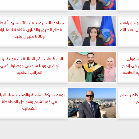
يد إبراهيم
محافظ البحيرة: تنفيذ 35 مشروعاً 
ن بعيد الأم
قطاع الطرق والكباري بتكلفة 3 
و600 مليون جنيه
مسؤولى
الحاجة هانم الأم المثالية بالدقهلية: رب
 فى إنجاح
اولادي وربنا ساعدني ووصلوا لأعلي
ية الخاصة
المراتب العلمية
تطوير حمام
توقف حركة الملاحة والصيد بميناء البر
م
في كفرالشيخ وسواحل المحافظة
الشمالية