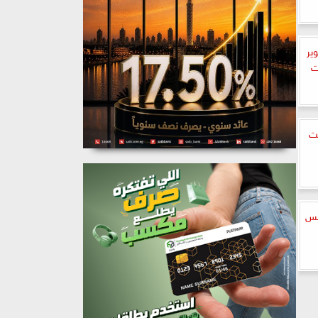
لتطوير
مليارات
يت
لس