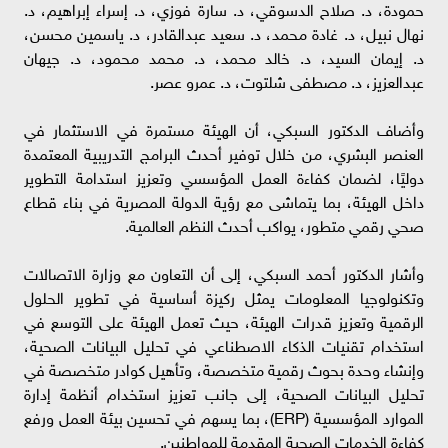
حمودة، د. صلاح الدسوقي، د. سارة فوزي، د. إسراء إبراهيم، د.
نهال نبيل، د. غادة محمد، د. سعيد عبدالقادر، د. ياسمين محسن،
د. إيمان السيد، د. خالد محمد، د. محمد محمود، د. جيهان
عبدالعزيز، د. مصطفى شلتوت، د. عمرو عصر.
وأضاف الدكتور السبكي، أن الهيئة مستمرة في الاستثمار في
العنصر البشري، من خلال توفير أحدث البرامج التدريبية المعتمدة
دوليًا، لضمان كفاءة العمل المؤسسي وتعزيز استدامة التطوير
داخل الهيئة، بما يتماشى مع رؤية الدولة المصرية في بناء قطاع
صحي رقمي متطور، يواكب أحدث النظم العالمية.
وأشار الدكتور أحمد السبكي، إلى أن التعاون مع وزارة الاتصالات
وتكنولوجيا المعلومات يمثل ركيزة أساسية في تطوير الحلول
الرقمية وتعزيز قدرات الهيئة، حيث تعمل الهيئة على التوسع في
استخدام تقنيات الذكاء الاصطناعي في تحليل البيانات الصحية،
وإنشاء وحدة بحوث رقمية متخصصة، وتأهيل كوادر متخصصة في
تحليل البيانات الصحية، إلى جانب تعزيز استخدام أنظمة إدارة
الموارد المؤسسية (ERP)، بما يسهم في تحسين بيئة العمل ورفع
كفاءة الخدمات الصحية المقدمة للمواطنين.