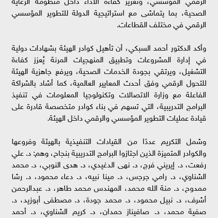
الرقمي المؤسسي، وتعزيز كفاءة الأداء داخل منظومة الرعاية
الصحية، بما يتماشى مع استراتيجية الدولة للتطوير المؤسسي
الرقمي في مختلف القطاعات.
وأكد الدكتور أحمد السبكي، أن تأهيل كوادر الهيئة بشهادات دولية
في إدارة المشروعات وتطبيق المنهجيات المرنة يُعزز كفاءة
التشغيل، ويرتقي بجودة الخدمات الصحية، ويرفع جاهزية الهيئة
للتحول الرقمي وفق أحدث المعايير العالمية، كما أشاد بالشراكة
الفاعلة مع وزارة الاتصالات وتكنولوجيا المعلومات في تنفيذ
البرامج التدريبية، التي تسهم في بناء كوادر متخصصة قادرة على
قيادة عمليات التطوير المؤسسي والرقمي داخل الهيئة.
وشمل التكريم عددًا من القيادات التنفيذية بالهيئة وفروعها
والكوادر المتميزة الذين اجتازوا البرامج التدريبية بنجاح، وهم: د. علي
رفعت، د. إيريني فرج، د. نهى الدغيدي، د. هدى النوبي، د. محمد
الشناوي، د. رامي جرجس، د. مينا نبيه، د. دعاء محمود، د. رشا
ممدوح، د. منة الله محمد، المهندس محمد طاهر، د. عبدالرحمن
أشرف، د. نبيل محمود، د. محمد جودة، د. مصطفى أبوزيد، د.
صفية محمد، د. صافيناز حمدان، د. كريم الشناوي، د. أحمد