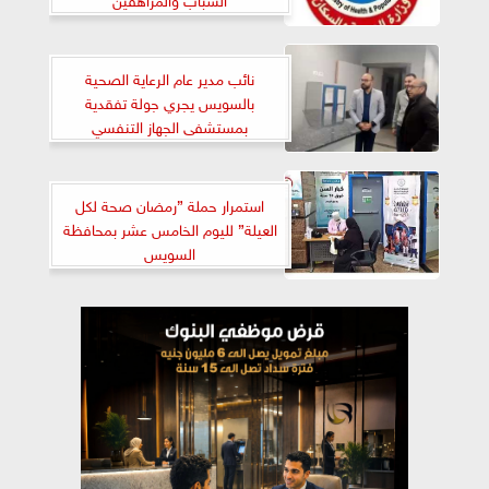
نائب مدير عام الرعاية الصحية
بالسويس يجري جولة تفقدية
بمستشفى الجهاز التنفسي
استمرار حملة ”رمضان صحة لكل
العيلة” لليوم الخامس عشر بمحافظة
السويس