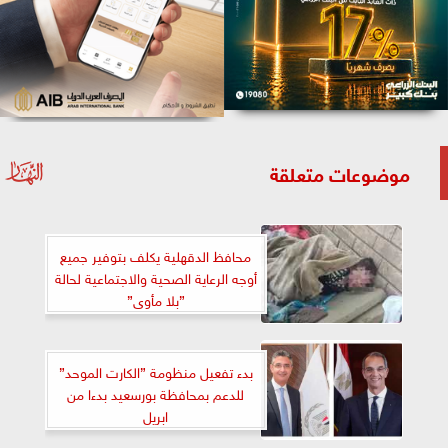
موضوعات متعلقة
محافظ الدقهلية يكلف بتوفير جميع
أوجه الرعاية الصحية والاجتماعية لحالة
”بلا مأوى”
بدء تفعيل منظومة ”الكارت الموحد”
للدعم بمحافظة بورسعيد بدءا من
ابريل