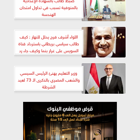
بالمنوفية تسبب في تداول امتحان
الهندسة
اللواء أشرف فرج يحلل للنهار : كيف
طالب سياسي بريطاني باسترداد قناة
السويس على غرار بنما وكيف جاء رد
نظرائه عليه؟
وزير التعليم يهنئ الرئيس السيسي
والشعب المصري بالذكرى الـ 73 لعيد
الشرطة