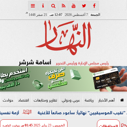
هـ
الجمعة
7 أغسطس 2026
12:07 صـ
21 صفر 1448
أسامة شرشر
رئيس مجلس الإدارة ورئيس التحرير
أهم الأخبار
رياضة
عربي ودولي
تقارير ومتابعات
اقتصاد
حوادث
ين” نهائياً: سأعود صانعاً للأغنية
أزمة نفسية وظروف قاس
المحافظات
الخميس، 23 يناير 2025
01:45 مـ
بتوقيت القاهرة