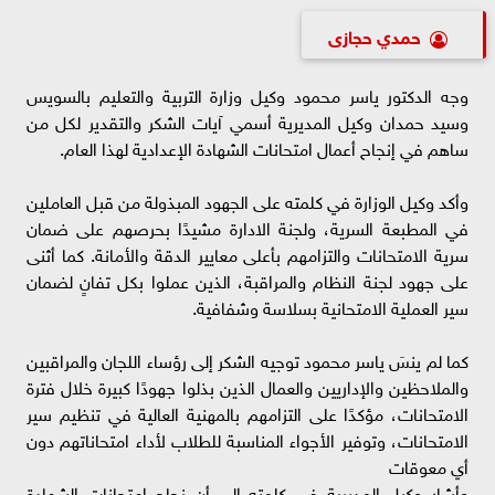
حمدي حجازى
وجه الدكتور ياسر محمود وكيل وزارة التربية والتعليم بالسويس
وسيد حمدان وكيل المديرية أسمي آيات الشكر والتقدير لكل من
ساهم في إنجاح أعمال امتحانات الشهادة الإعدادية لهذا العام.
وأكد وكيل الوزارة في كلمته على الجهود المبذولة من قبل العاملين
في المطبعة السرية، ولجنة الادارة مشيدًا بحرصهم على ضمان
سرية الامتحانات والتزامهم بأعلى معايير الدقة والأمانة. كما أثنى
على جهود لجنة النظام والمراقبة، الذين عملوا بكل تفانٍ لضمان
سير العملية الامتحانية بسلاسة وشفافية.
كما لم ينسَ ياسر محمود توجيه الشكر إلى رؤساء اللجان والمراقبين
والملاحظين والإداريين والعمال الذين بذلوا جهودًا كبيرة خلال فترة
الامتحانات، مؤكدًا على التزامهم بالمهنية العالية في تنظيم سير
الامتحانات، وتوفير الأجواء المناسبة للطلاب لأداء امتحاناتهم دون
أي معوقات
وأشار وكيل المديرية في كلمته إلى أن نجاح امتحانات الشهادة