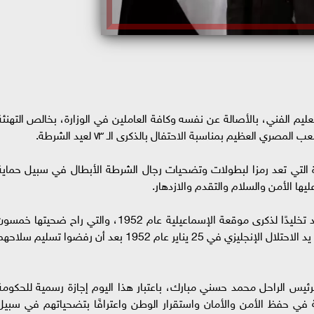
تعليم الفني، بالأصالة عن نفسه وكافة العاملين في الوزارة، بخالص التهنئة
 العظيم بمناسبة الاحتفال بالذكرى الـ ٧٣ لعيد الشرطة.
دة التي تعد رمزا لبطولات وتضحيات رجال الشرطة الأبطال في سبيل حماية
يها الأمن والسلام والتقدم والازدهار.
الجدير بالذكر أن الخامس والعشرين من يناير هو يُعد تخليدًا لذكرى موقعة الإسماعيلية عام 1952، والتي راح ضحيتها خم
قتيلًا وثمانون جريحًا من رجال الشرطة المصرية على يد الاحتلال الإنجليزي في 25 يناير عام 1952 بعد أن رفضوا تسليم سلا
الرئيس الراحل محمد حسني مبارك، باعتبار هذا اليوم إجازة رسمية للحكومة
ة في حفظ الأمن والأمان واستقرار الوطن واعترافًا بتضحياتهم في سبيل