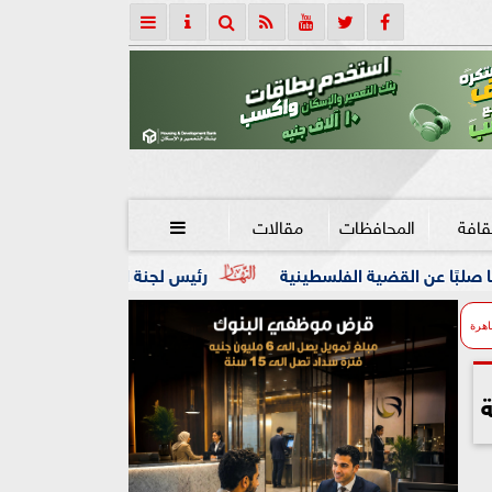
قافة
المحافظات
مقالات

الفلسطينية
رئيس لجنة الحكام : الفراعنة الدولية لجمباز الاير
اهرة