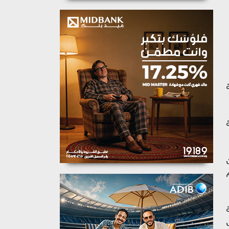
سون
حهم