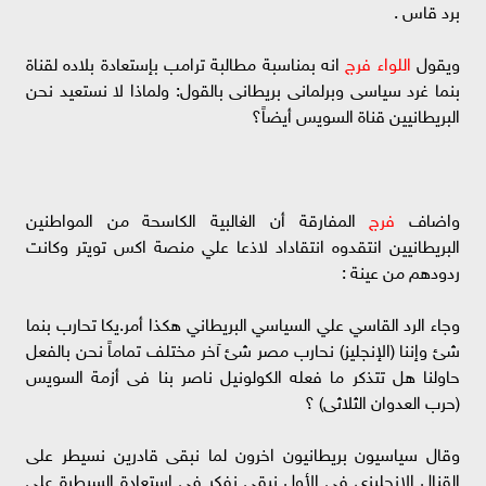
برد قاس .
ويقول
اللواء فرج
انه بمناسبة مطالبة ترامب بإستعادة بلاده لقناة
بنما غرد سياسى وبرلمانى بريطانى بالقول: ولماذا لا نستعيد نحن
البريطانيين قناة السويس أيضاً؟
واضاف
فرج
المفارقة أن الغالبية الكاسحة من المواطنين
البريطانيين انتقدوه انتقاداد لاذعا علي منصة اكس تويتر وكانت
ردودهم من عينة :
وجاء الرد القاسي علي السياسي البريطاني هكذا أمر.يكا تحارب بنما
شئ وإننا (الإنجليز) نحارب مصر شئ آخر مختلف تماماً نحن بالفعل
حاولنا هل تتذكر ما فعله الكولونيل ناصر بنا فى أزمة السويس
(حرب العدوان الثلاثى) ؟
وقال سياسيون بريطانيون اخرون لما نبقى قادرين نسيطر على
القنال الإنجليزى فى الأول نبقى نفكر فى إستعادة السيطرة على