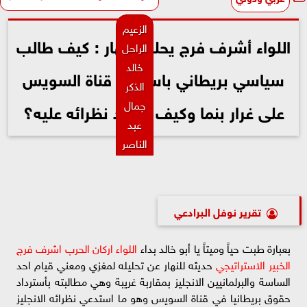
الزعيم
اللواء أشرف فرج يحلل للنهار : كيف طالب
الراحل
خالد
سياسي بريطاني باسترداد قناة السويس
الذكر
جمال
على غرار بنما وكيف جاء رد نظرائه عليه؟
عبد
الناصر
تقرير نوفل البرادعي
بعبارة طبت حياً وميتاً يا أبو خالد بداء
اللواء اركان الحرب اشرف فرج
الخبير الاستراتيجي
حديثه للنهار عن تحليله لمغزي ومعني قيام احد
الساسة والبرلمانيين الانجليز بمقاربة غريبة وهي مطالبته بأسترداد
حقوق بريطانيا في قناة السويس وهو ما استدعي نظرائه الانجليز