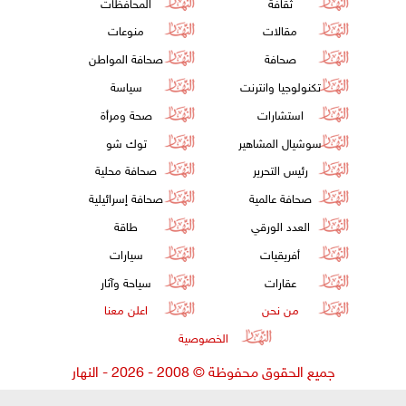
ثقافة
المحافظات
مقالات
منوعات
صحافة
صحافة المواطن
تكنولوجيا وانترنت
سياسة
استشارات
صحة ومرأة
سوشيال المشاهير
توك شو
رئيس التحرير
صحافة محلية
صحافة عالمية
صحافة إسرائيلية
العدد الورقي
طاقة
أفريقيات
سيارات
عقارات
سياحة وآثار
من نحن
اعلن معنا
الخصوصية
جميع الحقوق محفوظة
©
2008 - 2026 - النهار