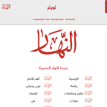
تويتر
Tweets by alnahar_egypt
جريدة النهار المصرية
الرئيسية
أهم الأخبار
رياضة
عربي ودولي
تقارير ومتابعات
اقتصاد
حوادث
فن