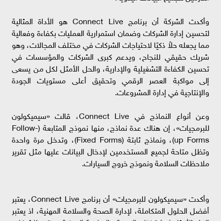
وأكدت الشركة أن برنامج Connect Live هو الأداة المثالية
لتحسين إدارة الشركات وضمان استمرارية العمليات بكفاءة وفعالية
مما يجعله حلاً ذكيًا لاحتياجات الشركات في مختلف المجالات، وهو
شريك حقيقي للنجاح، ويدعم كبرى الشركات والمؤسسات في
تحسين الكفاءة التشغيلية والإدارية، والحل الأمثل لكل من يسعى
إلى مواكبة العصر الرقمي وتحقيق أعلى مستويات الجودة
والإنتاجية في إدارة المشروعات.
وعن أنواع النماذج في Connect Live، قالت «سيميكولون
للبرمجيات»، إن هناك عدة نماذج، منها نموذج المتابعة (Follow-
up Forms)، ونماذج ثابتة (Fixed Forms)، وتدخل مرة واحدة
وتظل متاحة لجميع المستخدمين لإدخال البيانات عليها مثل تقرير
ملاحظات السلامة ونموذج خروج السيارات.
وأكدت «سيميكولون للبرمجيات» أن برنامج Connect Live، يعتبر
أفضل الحلول المتكاملة، لإدارة الصحة والسلامة المهنية، اذ يعتبر