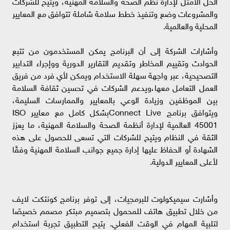
الحل الأمثل لإدارة نظم الصحة والسلامة المهنية، ويتيح للشركات
والمشروعات وضع وتنفيذ خطط سلامة شاملة تتوافق مع المعايير
المحلية والعالمية.
وأشارات الشركة إلى أن البرنامج يمكن المستخدمون من تتبع
الحوادث وتقييم المخاطر وتقديم التقارير الدورية ووإجراء التدابير
التصحيحية، عبر واجهة سهلة الاستخدام ويمكن لأي فرد من فريق
العمل التعامل معها،ويدعم الشركات في تحسين ثقافة السلامة
بين الموظفين وزيادة الوعي بالمعايير والممارسات السليمة،
ويتوافق برنامج Connect Liveبشكل كامل مع معايير ISO
45001 العالمية لإدارة أنظمة الصحة والسلامة المهنية، ما يعزز
الثقة في النظام ويتيح للشركات التي تسعى للحصول على هذه
الشهادة أو الحفاظ عليها إدارة جميع جوانب السلامة المهنية وفقًا
لأعلى المعايير الدولية.
وأشارت سيميكولوت للبرمجيات، إلى توفر برنامج كونتكت لايف
من خلال تطبيق هاتف للمحمول بتصميم مبتكر مصمم خصيصًا
لتلبية المهام في الوقت الفعلي. يتيح التطبيق تجربة استخدام