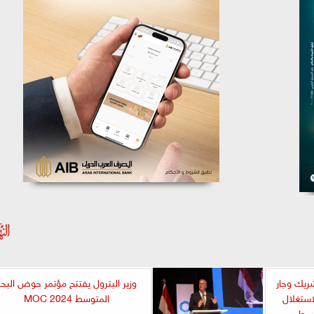
ريك وجار
وزير البترول يفتتح مؤتمر حوض البحر
استغلال
المتوسط MOC 2024
وسط