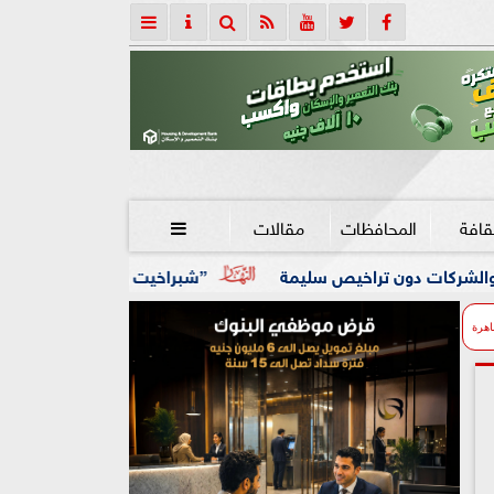
قافة
المحافظات
مقالات

يص سليمة
”شبراخيت وبدر” ضمن أفضل 10 وحدات محلية على مستوى الجمهورية بالدورة الخامسة لجائزة مصر للتميز الحكومي
اهرة