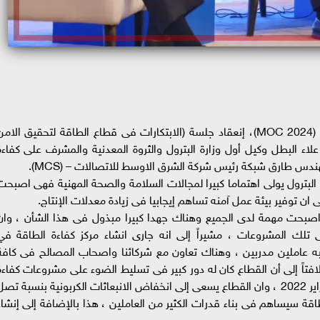
شهدت فاعليات مؤتمر دول حوض البحر المتوسط (MOC 2024)، إنعقاد جلسة (الابتكارات فى قطاع الطاقة لتحقيق الام
اء البطل وكيل أول وزارة البترول والثروة المعدنية والمشرف على كفاءة
ندس طارق شبكة رئيس شركة الشرق الاوسط للاتصالات – (MCS).
البترول يولى اهتماما كبيرا لمجالات السلامة والصحة المهنية فهى اصبحت
 ان توفير بيئة عمل آمنه تساهم إيجابيا فى زيادة معدلات الإنتاج.
صبحت مهمة لدى الجميع وهناك جهدا كبيرا مبذول فى هذا الشأن ، وان
تلك المشروعات ، مشيراً إلى انه جارى انشاء مركز كفاءة الطاقة في
به عاملين مدربين ، وهناك تعاون مع شركائنا واصحاب المصالح فى كافة
تاً إلى أن القطاع كان له دور كبير فى تسليط الضوء على مشروعات كفاءة
الطاقة فى COP27 الذي عقد بشرم الشيخ فى فبراير 2022 ، وان القطاع يسعى إلى انخفاض الانبعاثات الكربونية بنسبة تص
ءة الطاقة سيساهم فى بناء قدرات الكثير من العاملين ، هذا بالإضافة إلى إنشاء