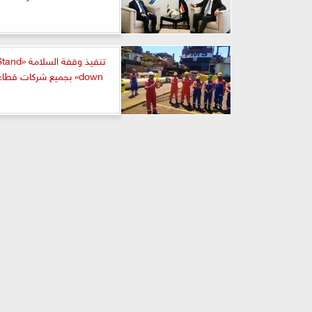
تنفيذ وقفة ال
down» بجميع شركات قطاع البترول