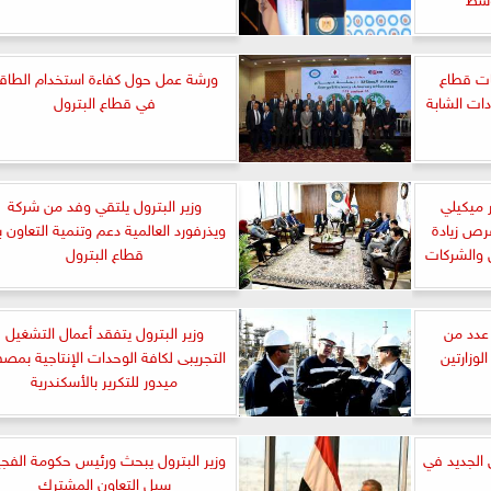
ات قطاع
ورشة عمل حول كفاءة استخدام الطاق
دات الشابة
في قطاع البترول
 ميكيلي
وزير البترول يلتقي وفد من شركة
رص زيادة
ويذرفورد العالمية دعم وتنمية التعاون ب
 والشركات
قطاع البترول
ن عدد من
وزير البترول يتفقد أعمال التشغيل
وزارتين
التجريبى لكافة الوحدات الإنتاجية بمصف
ميدور للتكرير بالأسكندرية
 الجديد في
وزير البترول يبحث ورئيس حكومة الفجي
سبل التعاون المشترك