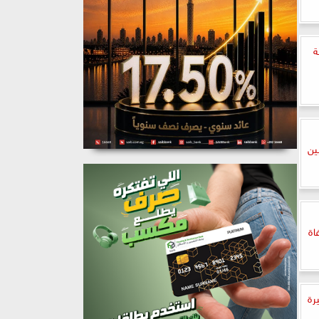
ة
ين
اة
رة