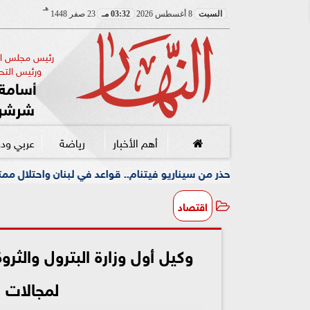
هـ
السبت
8 أغسطس 2026
03:32 مـ
23 صفر 1448
رئيس مجلس الإ
ورئيس التحر
أسامة 
شرشر
أهم الأخبار
رياضة
عربي ود
من سيناريو فيتنام.. قواعد في لبنان واحتلال ممتد دون أفق
اقتصاد
وكيل أول وزارة البترول والثرو
لمجالات ا