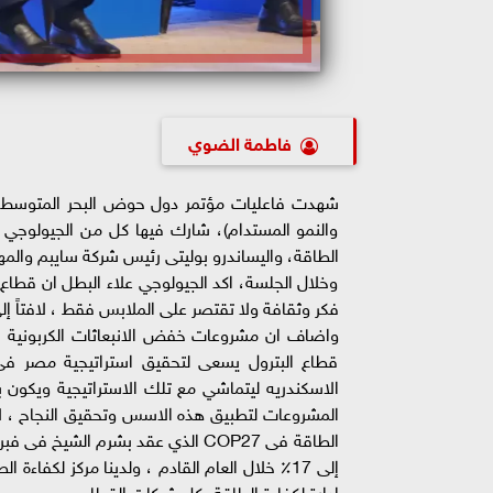
فاطمة الضوي
والنمو المستدام)، شارك فيها كل من الجيولوجي عل
الطاقة، واليساندرو بوليتى رئيس شركة سايبم والمه
وخلال الجلسة، اكد الجيولوجي علاء البطل ان قطاع 
فكر وثقافة ولا تقتصر على الملابس فقط ، لافتاً إلى
واضاف ان مشروعات خفض الانبعاثات الكربونية ا
قطاع البترول يسعى لتحقيق استراتيجية مصر فى 
الاسكندريه ليتماشي مع تلك الاستراتيجية ويكون 
المشروعات لتطبيق هذه الاسس وتحقيق النجاح ، لاف
إلى 17٪ خلال العام القادم ، ولدينا مركز لكفا
إدارة لكفاءة الطاقة بكل شركات القطاع.