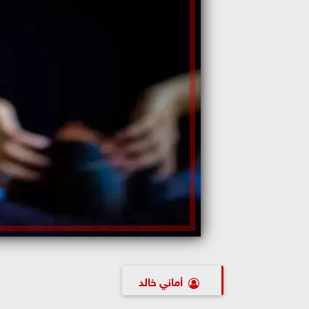
أماني خالد