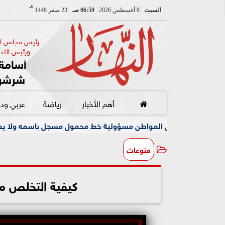
هـ
السبت
8 أغسطس 2026
06:59 صـ
23 صفر 1448
رئيس مجلس الإ
ورئيس التحر
أسامة 
شرشر
أهم الأخبار
رياضة
عربي ود
ل المواطن مسؤولية خط محمول مسجل باسمه ولا يخصه اولا يسيطر علي
منوعات
كيفية التخلص م