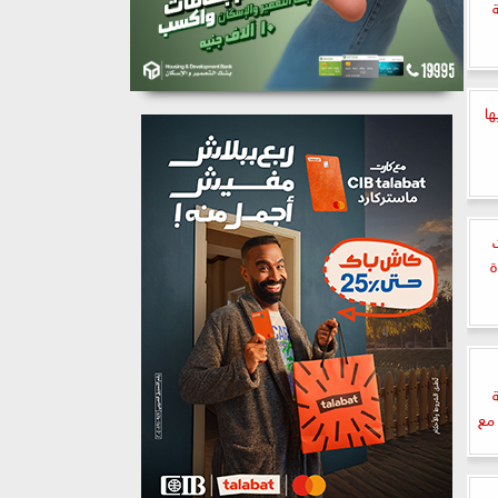
ها
ة
مع