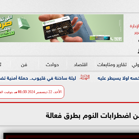
دارة 
ير
ولي
تقارير ومتابعات
اقتصاد
حوادث
فن
ث
ه
ليلة ساخنة في قليوب.. حملة أمنية تضرب معاقل الخارجين 
الأحد، 22 ديسمبر 2024
01:33 مـ
بتوقيت الق
ن اضطرابات النوم بطرق فعالة