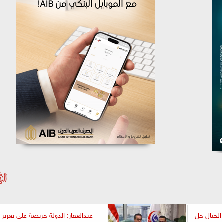
الجبال حل
عبدالغفار: الدولة حريصة على تعزيز