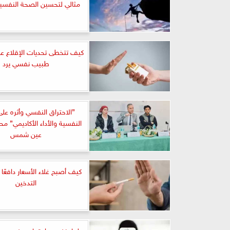
مثالي لتحسين الصحة النفسية
كيف تتخطى تحديات الإقلاع عن
طبيب نفسي يرد
”الاحتراق النفسي وأثره عل
النفسية والأداء الأكاديمي” محاض
عين شمس
كيف أصبح غلاء الأسعار دافعًا 
التدخين
علماء نفس واجتماع يوضحون 