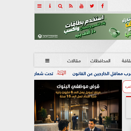
قافة
المحافظات
مقالات

عن القانون
تحت شعار «خدمة بيوت الله شرف».. محافظ كفرالشي
اهرة