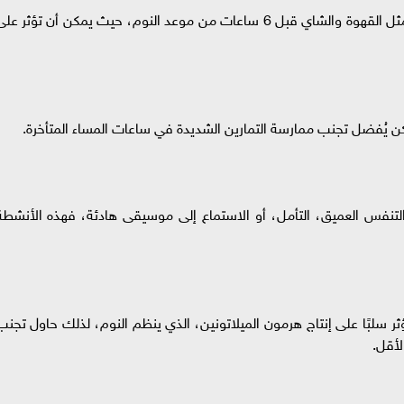
تجنب تناول المشروبات التي تحتوي على الكافيين مثل القهوة والشاي قبل 6 ساعات من موعد النوم، حيث يمكن أن تؤثر ع
كن يُفضل تجنب ممارسة التمارين الشديدة في ساعات المساء المتأخرة.
لتنفس العميق، التأمل، أو الاستماع إلى موسيقى هادئة، فهذه الأنشطة
ثر سلبًا على إنتاج هرمون الميلاتونين، الذي ينظم النوم، لذلك حاول تجنب
لأقل.