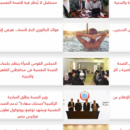
 والبدنية
مستقبل لا يُنظر فيه للصحة النفسية
 التدخين..
فوائد الجاكوزي الحار للنساء.. تعرفي إلي
ى الصحة
المجلس القومي للمرأة ينظم جلسات
رة بـ آثار
الصحة النفسية في محافظتي القاهر
والجيزة
للإقلاع عن
وزير الصحة يطلق المبادرة
الرئاسية”صحتك سعادة” لدعم الصحة
النفسية ويشهد توقيع بروتوكول تعاون 
فياترس مصر
كيف أصبح
وزير الصحة يستقبل وفدا من برنامج