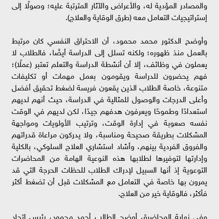
والمصادر المؤدية له، والأعراض والآثار المترتبة عليه؛ وصولًا إلى
إستراتيجيات التعامل معه (طرق الوقاية والعلاج).
وأوضح الدكتور محمد محمود، أن الاحتراق النفسي كان مرتبط
بالعمل منذ ظهوره؛ ولكنه تسلل إلى الدراسة أيضًا، فالطلاب لا
يعملون في وظائف، إلا أن أنشطة الدراسة والتعلم تعتبر (عملًا)؛
فهم يحضرون للدراسة ويقومون بعمل مهمات أو تكليفات
متنوعة، خاصة الطلاب الذين يقعون فريسة لضغط تحقيق أفضل
وأعلى الدرجات والوصول للمثالية في الدراسة، حيث أنهم لديهم
استعدادًا وطموحًا ويعرفون هدفهم جيدًا، لكن لديهم في الوقت
نفسه صعوبة في إدارة الوقت، وترتيب الأولويات ومواجهة
المشكلات بطريقة صحيحة ومناسبة، ولا يدركون مراعاة قدراتهم
والفروق الفردية بينهم، وأشاد استشاري العلاج السلوكي، بالكلية
وإدارتها لتوفيرها لطلابها هذه النوعية الهامة من المحاضرات
التوعوية إذ أنها السبيل لإدراك الطلاب للحظات الحرجة التي قد
يمرون بها خاصة في التعامل مع المشكلات قبل أن تضغط أكثر
فأكثر، فالوقاية خير من العلاج.
وفي نهاية المحاضرة، أوضح الطالب أحمد محمود، رئيس اتحاد