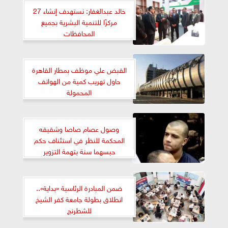
خالد عبدالغفار: نستهدف إنشاء 27
مركزًا للتنمية البشرية بجميع
المحافظات
القبض علي موظف بمطار القاهرة
حاول تهريب كمية من الهواتف
المحمولة
وصول عصام صاصا وشقيقه
المحكمة للنظر في استئناف حكم
حبسهما سنة بتهمة التزوير
ضمن المبادرة الرئاسية «بداية»..
انطلاق بطولة جامعة كفر الشيخ
للشطرنج