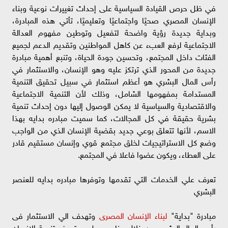
في ظل حرص القيادة السياسية على إحداث تغييرات نوعية وبناء
الإنسان المصري صحيًا واجتماعيًا وتعليميًا، تأتي هذه المبادرة،
وبداية جديدة رؤية واضحة لتفعيل وتوطين مفهوم العدالة
الاجتماعية لرفع العبء عن كاهل المواطنين وتقديم الدعم لجميع
الفئات داخل المجتمع، وتحسين جودة الحياة، وتنبع أهمية مبادرة
جديدة من المحور الذي ترتكز عليه وهو الإنسان، والاستثمار في
رأس المال البشري هو أعظم استثمار في سبيل تحقيق التنمية
المستدامة بمفهومها الشامل، وذلك لأن التنمية الاجتماعية
والاقتصادية والسياسية لا يمكن الوصول إليها دون إحداث تنمية
بشرية حقيقة في كل المجالات، كما سميت مبادره بدايه بهذا
الاسم، لأنها تتعلق بوعي جديد بقضية الإنسان الذي من الواجب
وضع كل الاستراتيجيات لخلق مجتمع قوي وإنسان مستقيم قادر
على العطاء، ويكون عضوا فاعلا في المجتمع.
تعرف علي الخدمات التي تقدمها وتوفرها مبادره بدايه للعنصر
البشري
مبادرة "بداية"
لبناء الإنسان المصرى
وتهدف الي الاستثمار فى
رأس المال البشرى من خلال برنامج عمل يستهدف تنمية الإنسان