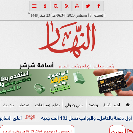
هـ
السبت
8 أغسطس 2026
06:34 مـ
23 صفر 1448
أسامة شرشر
رئيس مجلس الإدارة ورئيس التحرير
أهم الأخبار
رياضة
عربي ودولي
تقارير ومتابعات
اقتصاد
حوادث
والرواتب تصل لـ13 ألف جنيه
أغلق الشارع على المار
حوادث
الخميس، 21 نوفمبر 2024
02:39 مـ
بتوقيت القاهرة