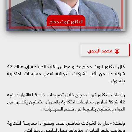
الدكتور ثروت حجاج
محمد البدوي
قال الدكتور ثروت حجاج عضو مجلس نقابة الصيادلة إن هناك 42
شركة داء من أكبر الشركات الدوائية تعمل ممارسات احتكارية
بالسوق.
وأضاف الدكتور ثروت حجاج خلال تصريحات خاصة لـ«النهار»: «فيه
42 شركة تمارس ممارسات احتكارية بالسوق، متفقين يتلاعبوا في
الدواء ومتفقين يتلاعبوا في خصم الصيدليات».
ولفت: «بدل ما الشركات تتنافس تقعد وتتفق دا ممارسة احتكارية
ويعاقب عليها القانون، وغرماتها تصل لملايين ومليارات».