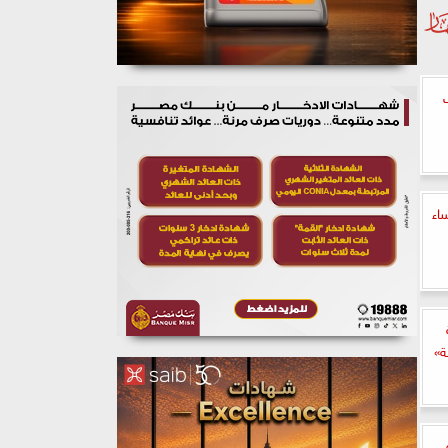
اء
ة
في