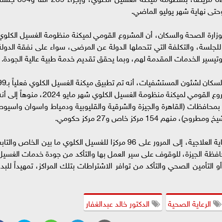
تى نهاية شهر يوليو الماضي.
وزارة الصحة والسكان، أن المشروع القومي لميكنة منظومة الغسيل الكلوي
 للجلسة، والتكلفة التي تتحملها الدولة عن المرضى، سواء على نفقة الدولة
تيسير الخدمات المقدمة لهم، وبما يحقق تقديم خدمة طبية عالية الجودة.
وأضاف الدكتور أحمد سعفان مساعد وزير الصحة والسكان لشئون المستشفيات، أنه تم تطب
مركزا بالقطاع الخاص، والحكومي، منذ إطلاق المشروع القومي لميكنة منظومة الغسيل الكلوي شهر مايو 2024، منوهاً إ
ة 82 مركزا، ليصل العدد إلى 181 مركز، بمحافظات (القاهرة والجيزة والشرقية والقليوبية ودمياط واسوان واسيو
154 مركز خاص و27 مركز حكومي.
ومن جانبه، أشار الدكتور بيتر وجيه رئيس قطاع الرعاية العلاجية، إلى المرور على 96 مركزا للغسيل الكلوي ما بين الخاص والتا
ية بمحافظة القاهرة، و84 مركزاً بمحافظة الجيزة، للوقوف على سير العمل بها والتأكد من جودة خدمات الغسي
التأمين الصحي والتأكد من توافر الاشتراطات بتلك المراكز، تمهيداً للبدء
الرعاية الصحية
الدكتور خالد عبدالغفار