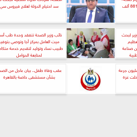
قدمت أكثر من 46 مليون و881 ألف
سد احتياج الدولة لعلاج فيروس سي
زير لبحث
نائب وزير الصحة تتفقد وحدة طب أسر
عظيم
ميت العامل بمركز أجا وتوصي بتوفير
ن صناعة
طبيب نساء وتوليد لتقديم خدمة متكام
طبية
لمتابعة الحوامل
الصحة الفلسطينى: 1.2 مليون جرعة
عقب وفاة طفل.. بيان عاجل من الصح
لت غزة
بشأن مستشفى خاصة بالقاهرة