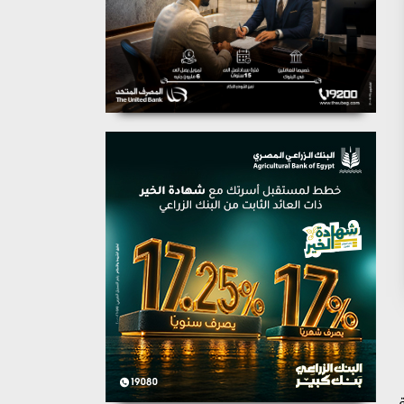
لفًا و894 جلسة