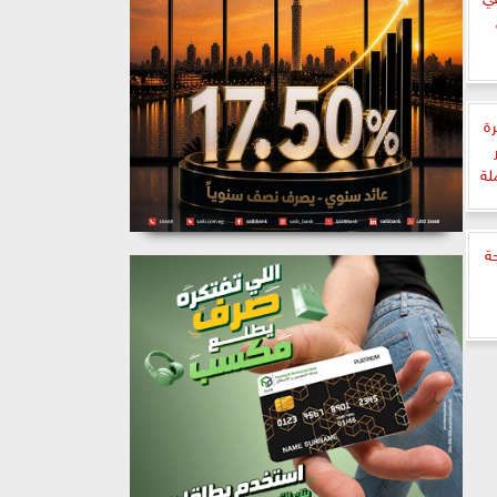
ة
لة
ة