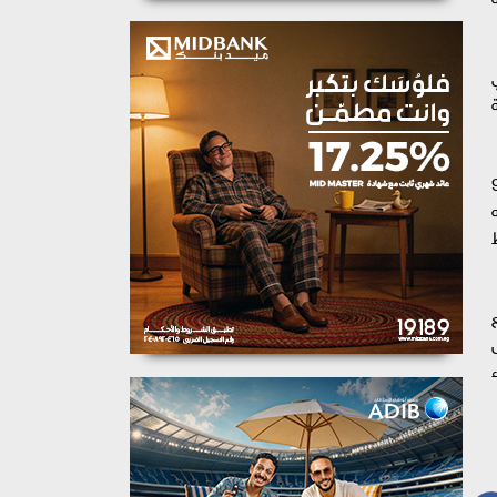
يق ميكنة الغسيل الكلوي فعلياً بـ99
لى أنه
ط
بع
ل