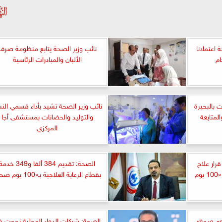
 اعتمادنا
نائب وزير الصحة يتابع منظومة صرف
ام
الألبان والمبادرات الرئاسية
لإشرافية بـ5 إدارات بالبحيرة
نائب وزير الصحة تشيد بأداء قسمي النس
متابعة
والتوليد والحضانات بمستشفى أجا
المركزي
صحة: إصدار 13 ألفا و852 قرار علاج
الصحة: تقديم 384 ألفا و349 خدم
على نفقة الدولة منذ انطلاق «100 يوم
بقطاع الرعاية العلاجية بـ«100 يوم صحة»
بدالغفار: حملة «100 يوم صحة»
الصحة: شركات الدواء المحلية نجحت 