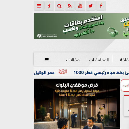
قافة
المحافظات
مقالات

10
عمر الوكيل ”بكار” مدربًا عامًا لفريق كرة اليد بنادي ال
اهرة