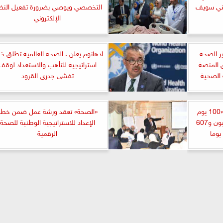
بني سويف
التخصصي ويوصي بضرورة تفعيل النظ
الإلكتروني
ر الصحة
ادهانوم يعلن : الصحة العالمية تطلق خ
 المنصة
استراتيجية للتأهب والاستعداد لوقف
 الصحية
تفشى جدرى القرود
الدكتور خالد عبدالغفار: حملة «100 يوم
«الصحة» تعقد ورشة عمل ضمن خطة
صحة» قدمت أكثر من 39 مليون و607
الإعداد للاستراتيجية الوطنية للصحة
الرقمية