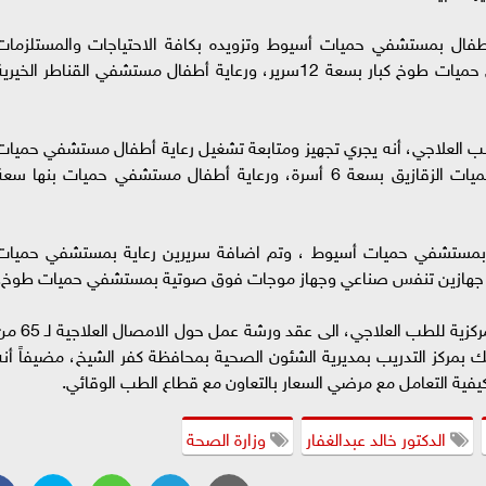
طفال بمستشفي حميات أسيوط وتزويده بكافة الاحتياجات والمستلزمات
والاجهزة، بالإضافة لتشغيل عناية مركزة مستشفي حميات طوخ كبار بسعة 12سرير، ورعاية أطفال مستشفي القناطر الخير
طب العلاجي، أنه يجري تجهيز ومتابعة تشغيل رعاية أطفال مستشفي حميات
طوخ بسعة 15 سرير، ورعاية اطفال مستشفي حميات الزقازيق بسعة 6 أسرة، ورعاية أطفال مستشفي حميات بنها سع
عاية مركزة أطفال بمستشفي حميات أسيوط ، وتم اضافة سريرين رعاية بمستشفي حميات
ل جهازين تنفس صناعي وجهاز موجات فوق صوتية بمستشفي حميات طوخ.
ومن جانبه نوه الدكتور محمد زيدان رئيس الإدارة المركزية للطب العلاجي، الى عقد ورشة عمل حول 
بمركز التدريب بمديرية الشئون الصحية بمحافظة كفر الشيخ، مضيفاً أنه
فية التعامل مع مرضي السعار بالتعاون مع قطاع الطب الوقائي.
الدكتور خالد عبدالغفار
وزارة الصحة