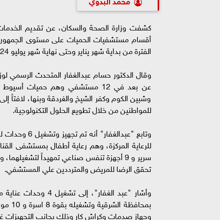
محمد البدوي
الفترة من بداية شهر يناير وحتى نهاية شهر يوليو 2024.
عن بعد في 12 مستشفي وهم حميات أ
وشبين الكوم وكفر الشيخ والغردقة وبنها، لافتاً 
للمواطنين من خلال تطويع الحلول التكنولوجية.
وتابع "عبدالغ
سرير و 9 أجهزة تنفس صناعي تمهيداً لتشغيل
تحقق الرضا للمريض والمترددين علي المستشفي.
وأشار "عبد الغفار"، 
وجهاز صدمات وكراش كار وذلك بجانب التجهيزات غير