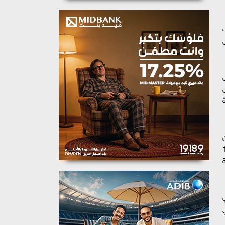
لف
ال
خيص
ن
 مركزة بمستشفي حميات بنها بسعه 19
ي
عي