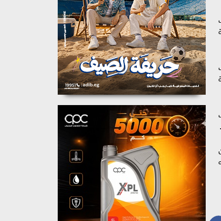
ية
ة
الامصال العلاجية لـ 65 من