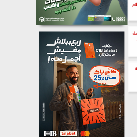
ام
طة