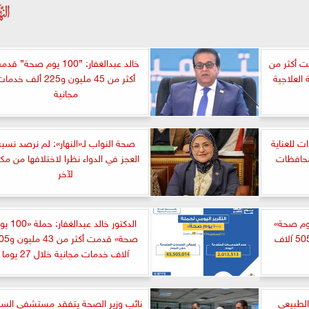
 قدمت أكثر من
خالد عبدالغفار: ”100 يوم صحة” ق
أكثر من 45 مليون و225 ألف خدم
مجانية
ز وتشغيل 6 وحدات للعناية
صحة النواب لـ«النهار»: لم نرصد نسبة
محافظات
العجز في الدواء نظرا لاختلافها من مك
لآخر
بدالغفار: حملة «100 يوم صحة»
الدكتور خالد عبدالغفار: ح
قدمت أكثر من 43 مليون و505 آلاف
صحة» قدمت أكثر من 3
آلاف خدمات مجانية خلال 27 يوما
الطبيعي
نائب وزير الصحة يتفقد مستشفى السل