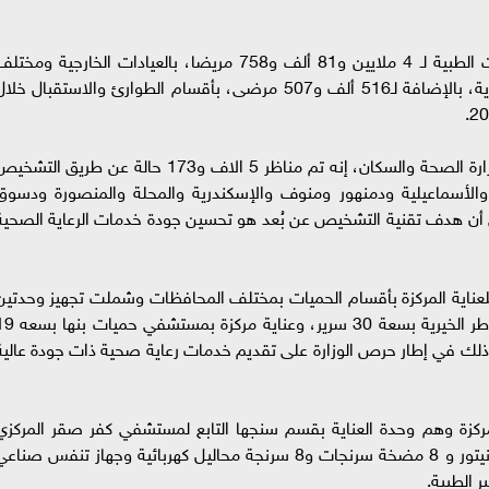
كشفت وزارة الصحة والسكان، عن تقديم الخدمات الطبية لـ 4 ملايين و81 ألف و758 مريضا، بالعيادات الخارجية ومخت
أقسام مستشفيات الحميات على مستوى الجمهورية، بالإضافة لـ516 ألف و507 مرضى، بأقسام الطوارئ والاستقبال خل
وقال الدكتور حسام عبدالغفار المتحدث الرسمي لوزارة الصحة والسكان، إنه تم مناظر 5 الاف و173 حالة عن طريق التش
سيوط والأسماعيلية ودمنهور ومنوف والإسكندرية والمحلة والمنصورة ودسوق
إلى أن هدف تقنية التشخيص عن بُعد هو تحسين جودة خدمات الرعاية الصحية
فار" أنه تم تجهيز وتشغيل 6 وحدات للعناية المركزة بأقسام الحميات بمختلف المحافظات وشملت تجهيز وحدتي
للرعاية المركزة، وهم رعاية أطفال بمستشفى القناطر الخيرية بسعة 30 سرير، وعناية
هما، وذلك في إطار حرص الوزارة على تقديم خدمات رعاية صحية ذات جودة عالية
إلى تشغيل 4 وحدات عناية مركزة وهم وحدة العناية بقسم سنجها التابع لمستشفي كفر صقر المركز
بمحافظة الشرقية وتشغيله بقوة 8 اسرة و 10 مونيتور و 8 مضخة سرنجات و8 سرنجة محاليل كهربائية وجهاز تنفس صنا
 الطبية.