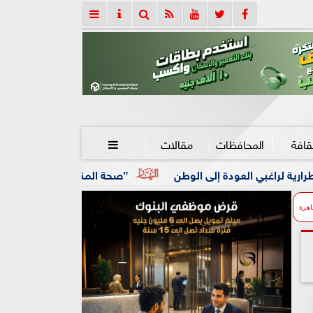
قافة
المحافظات
مقالات

لى الوطن
”صحة المنوفية” تدخل مرحلة جديدة من التطوير.. اس
اهرة