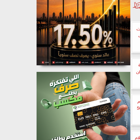
دمت
ات
ان
ملة «100 يوم
4 مليون و505
ام