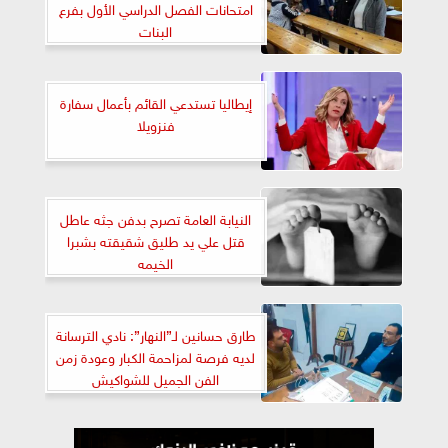
امتحانات الفصل الدراسي الأول بفرع
البنات
إيطاليا تستدعي القائم بأعمال سفارة
فنزويلا
النيابة العامة تصرح بدفن جثه عاطل
قتل علي يد طليق شقيقته بشبرا
الخيمه
طارق حسانين لـ”النهار”: نادي الترسانة
لديه فرصة لمزاحمة الكبار وعودة زمن
الفن الجميل للشواكيش