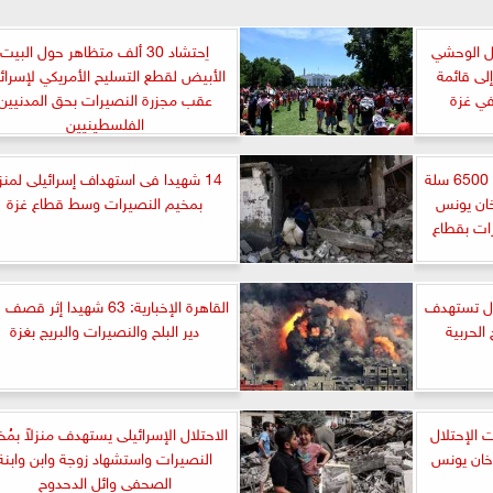
يل الوحشي
اِحتشاد 30 ألف متظاهر حول البيت
لى قائمة
الأبيض لقطع التسليح الأمريكي لإسرائ
في غزة
عقب مجزرة النصيرات بحق المدنيين
الفلسطينيين
مركز الملك سلمان للإغاثة يوزع 6500 سلة
14 شهيدا فى استهداف إسرائيلى لمنز
خان يونس
بمخيم النصيرات وسط قطاع غزة
ات بقطاع
لال تستهدف
القاهرة الإخبارية: 63 شهيدا إثر ق
 الحربية
دير البلح والنصيرات والبريج بغزة
ات الإحتلال
الاحتلال الإسرائيلى يستهدف منزلاً بمُخ
وخان يونس
النصيرات واستشهاد زوجة وابن وابنة
الصحفى وائل الدحدوح