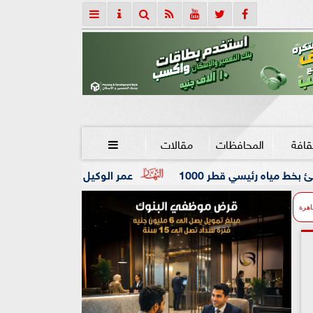
قافة
المحافظات
مقالات

10
عمر الوكيل ”بكار” مدربًا عامًا لفريق كرة اليد بنادي ال
اهرة