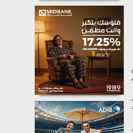
يل 70% منهم
جه