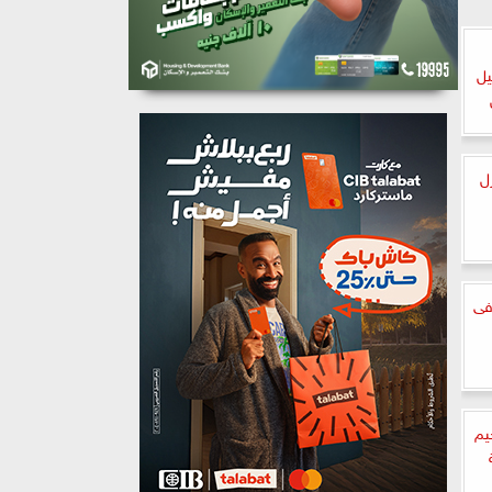
يل
ل
صف فى
يم