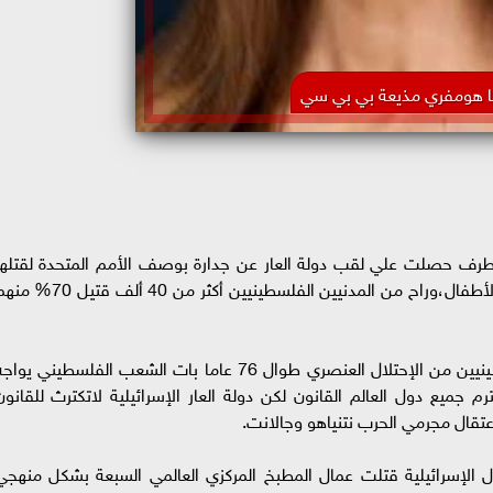
نا هومفري مذيعة بي بي سي
متطرف حصلت علي لقب دولة العار عن جدارة بوصف الأمم المتحدة لقتلها
المدنيين الفلسطينيين بالحرب الإسرائيلية،وخاصةً الأطفال،وراح من المدنيين الفلسطينيين أكثر من 40 ألف قت
وبمتابعة مشهد الحرب الإسرائيلية،ومعاناة الفلسطينيين من الإحتلال العنصري طوال 76 عاما بات الشعب الفلسطيني يوا
 جميع دول العالم القانون لكن دولة العار الإسرائيلية لاتكترث للقانون
إعتقال مجرمي الحرب نتنياهو وجالانت.
ل الإسرائيلية قتلت عمال المطبخ المركزي العالمي السبعة بشكل منهجي