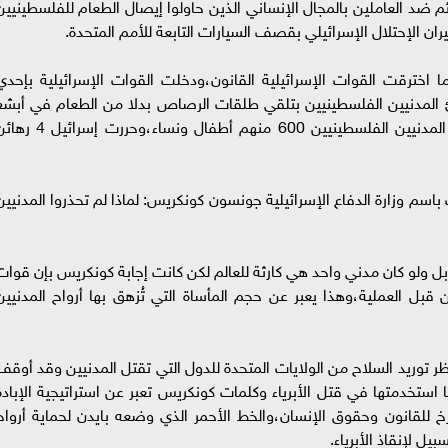
ضد العاملين بالمجال الإنساني الذين حاولوا إيصال الطعام للفلسطينيين
ن الإحتلال الإسرائيلي بقصف السيارات التابعة للأمم المتحدة.
ما اخترقت القوات الإسرائيلية القانون،ودخلت القوات الإسرائيلية بإحدي
ئ المدنيين الفلسطينيين بتلقي طلقات الرصاص بدلا من الطعام في أبشع
صور الجرائم الإسرائيلية ضد الإنسانية،ومات من المدنيين الفلسطينيين 600 منهم أطفال ونساء،وحررت إ
م وزارة الدفاع الإسرائيلية جونسون كونكريس: لماذا لم تحذروا المدنيين
بل ولو كان مدني واحد هي كارثة للعالم لكن كانت إجابة كونكريس بإن قوات
ين قبل العملية،وهذا يعبر عن حجم المأساة التي تُزهق بها أرواح المدنيين
ر توريد السلاح من الولايات المتحدة للدول التي تقتل المدنيين وقد أوقف
 استخدمتها في قتل الأبرياء وكلمات كونكريس تعبر عن استراتيجية الإبادة
رخ للقانون وحقوق الإنسان،والخط الأحمر الذي وضعه بايدن لحماية أرواح
ل لإنقاذ الأبرياء.