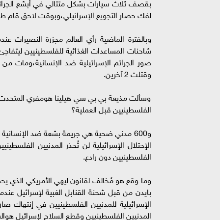
بقصف ثلاث سيارات بشكل متتالي في أبشع الجرائم 
لفك حصار التجويع الإسرائيلي،وبوقت لاحق قام طيرا
وبالفترة الماضية رأي العالم مجزرة النصيرات عند
شاحنات المساعدات الغذائية للفلسطينيين ليتفاج
وقتلت 2 آخرين.
وسألت مذيعة بي بي سي هيلينا هومفري المتحدث باس
الفلسطينيين قبل العملية؟
و600 مدني ضحية هي جريمة بشعة ضد الإنسانية 
الإحتلال الإسرائيلية لن تُحذر المدنيين الفلسطيني
الفلسطينيين دون رادع.
وما وقع هو مُخالف لقانون ليهي الأمريكي الذي يحظ
بايدن من قبل شحنة القنابل الغبية لإسرائيل عندما
الإسرائيلية للمدنيين الفلسطينيين في إنتهاك صا
المدنيين الفلسطينيين وقطع السلاح لإسرائيل هوالسبي