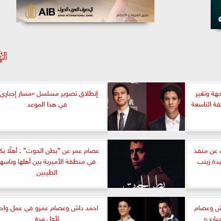
هة وتغير
إنطلاق تصوير مسلسل «مسار إجباري
قة التاسعة
في هذا الموعد
 عن منفذ
عصام عمر عن ”بطن الحوت” : أهلًا بك
يدة زينب
في منطقة الأميرية بين أهلها وناسها
الطيبين
. أحمد داش وعصام
احمد داش وعصام عمرو في عمل واح
باري»
لأول مرة