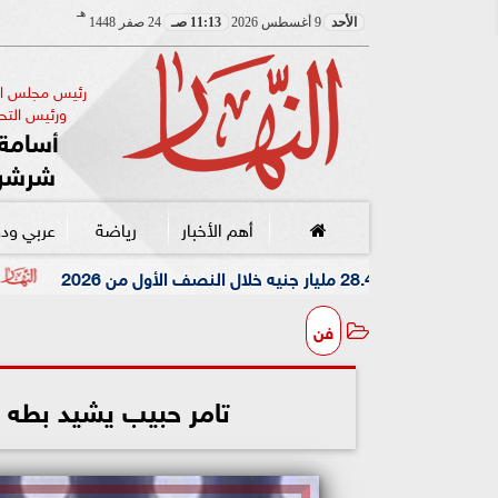
هـ
الأحد
9 أغسطس 2026
11:13 صـ
24 صفر 1448
رئيس مجلس الإ
ورئيس التحر
أسامة 
شرشر
أهم الأخبار
رياضة
عربي ود
أدعى القبض على شقي
فن
تامر حبيب يشيد بطه 