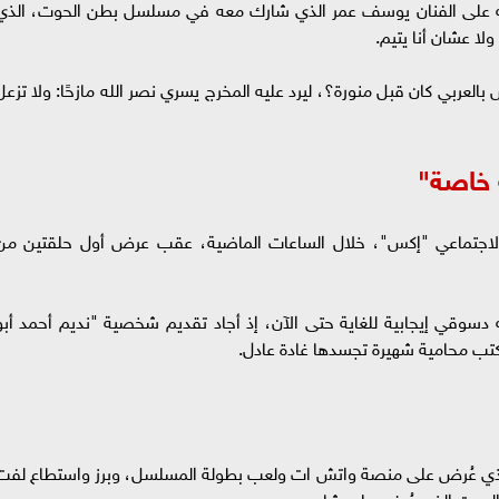
نه على الفنان يوسف عمر الذي شارك معه في مسلسل بطن الحوت، الذي
لا عشان أنا يتيم.
العربي كان قبل منورة؟، ليرد عليه المخرج يسري نصر الله مازحًا: ولا تزعل
 خاصة"
الاجتماعي "إكس"، خلال الساعات الماضية، عقب عرض أول حلقتين من
دسوقي إيجابية للغاية حتى الآن، إذ أجاد تقديم شخصية "نديم أحمد أبو
تب محامية شهيرة تجسدها غادة عادل.
لذي عُرض على منصة واتش ات ولعب بطولة المسلسل، وبرز واستطاع لفت
الحوت الذي عُرض على شاهد.