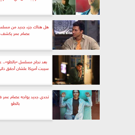
هل هناك جزء جديد من مسلسل
عصام عمر يكشف
بعد نجاح مسلسل «بالطو».. ع
سيبت أمريكا علشان أحقق ذا
تحدي جديد يواجه عصام عمر 
بالطو