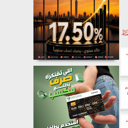
»
م
د