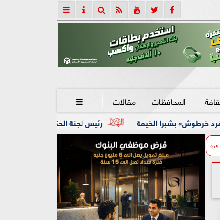
قافة
المحافظات
مقالات

يمة
رئيس لجنة الحكام : الفراعنة الدولية لجمباز الايروبيك خط
اهرة