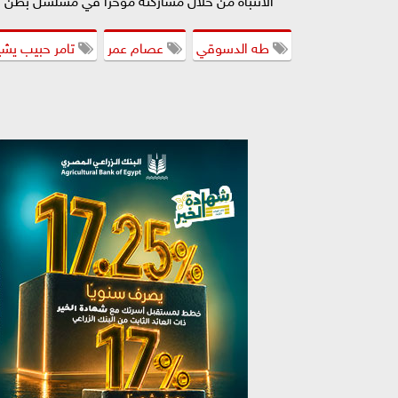
طه الدسوقي
عصام عمر
تامر حبيب يش