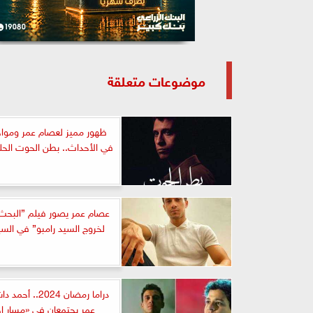
موضوعات متعلقة
ظهور مميز لعصام عمر ومواج
في الأحداث.. بطن الحوت الحل
عصام عمر يصور فيلم ”البحث
لخروج السيد رامبو” في الس
دراما رمضان 2024.
عمر يجتمعان في «مسار إج