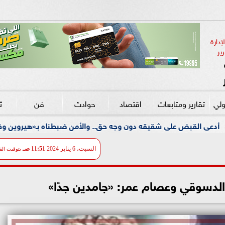
دارة 
ير
ولي
تقارير ومتابعات
اقتصاد
حوادث
فن
ث
قه دون وجه حق.. والأمن ضبطناه بـ«هيروين وفرد خرطوش» بشبرا الخ
السبت، 6 يناير 2024
11:51 صـ
بتوقيت الق
الدسوقي وعصام عمر: «جامدين جدًا»