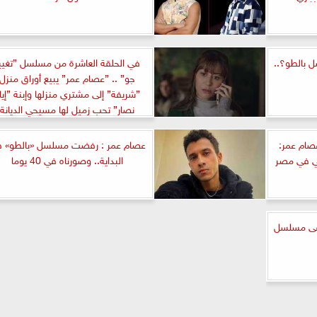
 بالطو؟..
في الحلقة العاشرة من مسلسل ”تغيي
جو” .. ”عصام عمر” يبيع أوراق منزل
”شريفة” إلى مشتري منزلها وإبنة ”إيا
نصار” تحب زميل لها مسيحي الديانة
صام عمر:
عصام عمر : رفضت مسلسل «بالطو» 
تي في مصر
البداية.. وصورناه في 40 يوما
فى مسلسل