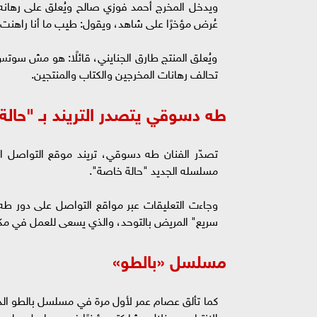
ويدخل المخرج أحمد فوزي صالح ويُعلق على رها
عُرض مؤخرًا على شاهد، ويقول: طيب ما أنا راهنت و
ويُعلق المنتج طارق الجنايني، قائلًا: هو مش سوتس ب
تحالف رهانات المخرجين والكتاب والمنتجين.
طه دسوقي يتصدر التريند بـ "حالة
تصدّر الفنان طه دسوقي، تريند موقع التواصل 
مسلسله الجديد "حالة خاصة".
وجاءت التعليقات عبر مواقع التواصل على دور طه 
سريع" المريض بالتوحد، والذي يسعى للعمل في مك
مسلسل «بالطو»
كما تألق عصام عمر لأول مرة في مسلسل بالطو ا
الانتباه من خلال مشاركته مؤخرًا في مسلسل بطن 