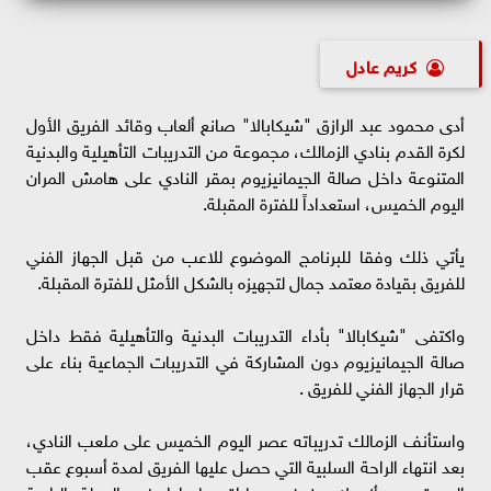
كريم عادل
أدى محمود عبد الرازق "شيكابالا" صانع ألعاب وقائد الفريق الأول
لكرة القدم بنادي الزمالك، مجموعة من التدريبات التأهيلية والبدنية
المتنوعة داخل صالة الجيمانيزيوم بمقر النادي على هامش المران
اليوم الخميس، استعداداً للفترة المقبلة.
يأتي ذلك وفقا للبرنامج الموضوع للاعب من قبل الجهاز الفني
للفريق بقيادة معتمد جمال لتجهيزه بالشكل الأمثل للفترة المقبلة.
واكتفى "شيكابالا" بأداء التدريبات البدنية والتأهيلية فقط داخل
صالة الجيمانيزيوم دون المشاركة في التدريبات الجماعية بناء على
قرار الجهاز الفني للفريق .
واستأنف الزمالك تدريباته عصر اليوم الخميس على ملعب النادي،
بعد انتهاء الراحة السلبية التي حصل عليها الفريق لمدة أسبوع عقب
العودة من أنجولا وخوض مباراة ساجرادا في الجولة الرابعة