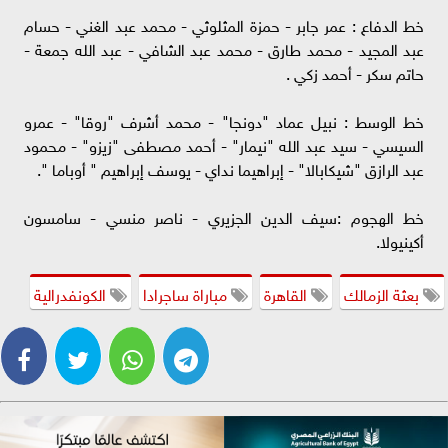
خط الدفاع : عمر جابر - حمزة المثلوثي - محمد عبد الغني - حسام
عبد المجيد - محمد طارق - محمد عبد الشافي - عبد الله جمعة -
حاتم سكر - أحمد زكي .
خط الوسط : نبيل عماد "دونجا" - محمد أشرف "روقا" - عمرو
السيسي - سيد عبد الله "نيمار" - أحمد مصطفى "زيزو" - محمود
عبد الرازق "شيكابالا" - إبراهيما نداي - يوسف إبراهيم " أوباما ".
خط الهجوم :سيف الدين الجزيري - ناصر منسي - سامسون
أكينيولا.
بعثة الزمالك
القاهرة
مباراة ساجرادا
الكونفدرالية