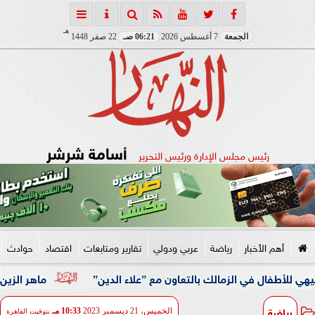
هـ
الجمعة
7 أغسطس 2026
06:21 صـ
22 صفر 1448
أسامة شرشر
رئيس مجلس الإدارة ورئيس التحرير
أهم الأخبار
رياضة
عربي ودولي
تقارير ومتابعات
اقتصاد
حوادث
 في الزمالك بالتعاون مع ”علاء الدين”
ماهر الزين: 25 حافلة تُعيد 1250 سودانيًا ضمن الفوج الـ41.. والالتزام بوثائق السفر عزز انسيابية العودة الطوعية
رياضة
الخميس، 21 ديسمبر 2023
10:33 مـ
بتوقيت القاهرة