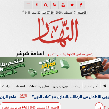
هـ
الجمعة
7 أغسطس 2026
07:26 صـ
22 صفر 1448
أسامة شرشر
رئيس مجلس الإدارة ورئيس التحرير
أهم الأخبار
رياضة
عربي ودولي
تقارير ومتابعات
اقتصاد
حوادث
في الزمالك بالتعاون مع ”علاء الدين”
ماهر الزين: 25 حافلة تُعيد 1250 سودانيًا ضمن الفوج الـ41.. والالتزام بوثائق السفر عزز انسيابية العودة الطوعية
فن
الجمعة، 15 ديسمبر 2023
07:11 صـ
بتوقيت القاهرة