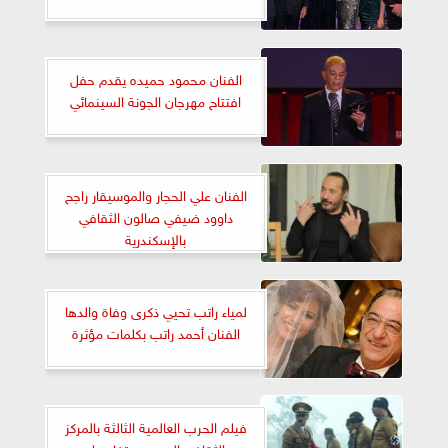
الفنان محمود حميده يقدم حفل
افتتاح مهرجان الجونة السينمائي
الفنان علي الحجار والموسيقار راجح
داوود ضيفي صالون الثقافي
بالإسكندرية
لمياء راتب تحيي ذكرى وفاة والدها
الفنان أحمد راتب بكلمات مؤثرة
فيلم الحرب العالمية الثالثة بالمركز
الثقافي الروسي.. تفاصيل