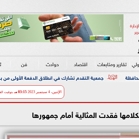
دارة 
ير
ولي
تقارير ومتابعات
اقتصاد
حوادث
فن
ث
التقدم تشارك في انطلاق الدفعة الأولى من برنامج DXC Dandelion بمصر
الإثنين، 4 سبتمبر 2023
03:15 مـ
بتوقيت الق
لامها فقدت المثالية أمام جمهورها