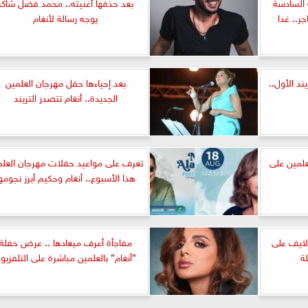
 السادسة
بعد حذفها أغنيته.. محمد فضل شاكر
جر.. غدا
يوجه رسالة لأنغام
ند الأول..
بعد إحياءها حفل مهرجان العلمين
الجديدة.. أنغام تتصدر التريند
لعلمين على
تعرف على مواعيد حفلات مهرجان العلم
هذا الأسبوع.. أنغام وحكيم أبرز نجومه
لايف على
مفاجأة أعرف ميعادها .. عرض حفلة
”أنغام” بالعلمين مباشرة على التلفزيو