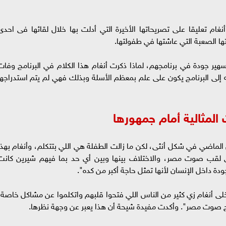
غام تعليقا على تصريحاتها الأخيرة التي أدلت بها خلال لقائها فى احدى
ها الصعبة التي عاشتها في طفولتها.
هير جودة في برنامجهم، لماذا ذكرت أنغام هذا الكلام في البرنامج وفات
ى البرنامج يكون على علم بمعظم الأسلة وبذلك فهي لم يتم استدراجها
المثالية أمام جمهورها
الماضي في شكل أنثى، لكن ما زالت الطفلة هي اللي بتتكلم، وأنغام بهذا
 لقب صوت مصر، والاختلاف بينها وبين أي حد بما فيهم شيرين كانت
ة داخل الإنسان لأنها تمثل حاجة أكبر من كده".
لى أنغام زي كثير من الناس اللي فتحوا قلبهم واتكلموا عن مشاكل خاصة،
يح صوت مصر". وأكدت مفيدة شيحة أن هذا يعبر عن وجهة نظرها.