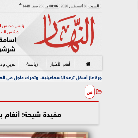
هـ
السبت
8 أغسطس 2026
08:06 مـ
23 صفر 1448
رئيس مجلس الإ
ورئيس التحر
أسامة 
شرشر
أهم الأخبار
رياضة
عربي ود
از أسفل ترعة الإسماعيلية.. وتحرك عاجل من المحافظة
جمعية 
فن
مفيدة شيحة: أنغام بك