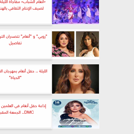
«أنغام الشباب» مفاجأة الليلة
لصيف الإنتاج الثقافي بالهنا
”روبي” و ”أنغام” تتصدران التري
تفاصيل
الليلة .. حفل أنغام بمهرجان ا
”الحياة”
إذاعة حفل أنغام في العلمين 
DMC.. الجمعة المقبلة