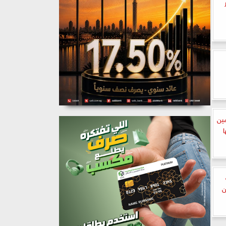
ين
ا
ن