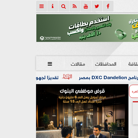
قافة
المحافظات
مقالات

تقديرًا لجهوه في تطوير التعليم.. جامعة هيروشيما ت
اهرة