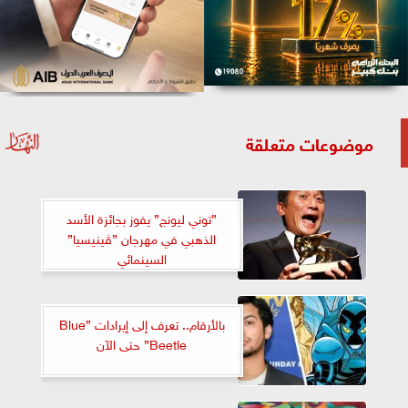
موضوعات متعلقة
”توني ليونج” يفوز بجائزة الأسد
الذهبي في مهرجان ”ڤينيسيا”
السينمائي
بالأرقام.. تعرف إلى إيرادات ”Blue
Beetle” حتى الآن