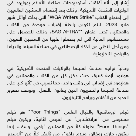
يُشار إلى أنه أغلقت أستوديوهات صناعة الأفلام بهوليود في
الولايات المتحدة الأمريكية، وذلك بعد إنضمام الممثلين العالميين
إلى إحتجاج الكتاب "WGA Writers Strike" التي بدأت أوائل شهر
مايو 2023، ليتم تكوين رابطة إضراب موحدة من الكتاب
والممثلين تحت عنوان ""SAG-AFTRA، وذلك للحصول على
مستحقاتهم المالية التي لم يحصلوا عليها من المنتجين الفنيين،
ومن أجل التخلي عن الذكاء الإصطناعي في صناعة السينما والدراما
والبرامج التلفزيونية.
وحالياً تواجه صناعة السينما بالولايات المتحدة الأمريكية في
هوليود أزمة كبيرة، حيث دخل كل من الكتاب والممثلين في
هوليوود في إضراب في وقت واحد، مما تسبب في تأثير كبير على
صناعة السينما والتلفزيون الذين يعانون بالفعل، وتوقف تصوير
العديد من الأفلام وبرامج التليفزيون.
فيلم الرومانسية والخيال العلمي "Poor Things" هو فيلم
مستوحى من "فرانكشتاين" عن الفرص الثانية، ويكون فيلم
"Poor Things" بطولة كلاً من الممثلين "رامي يوسف، إيما
ستون، مارك روفالو، ويلام دافو"، من تأليف كلاً من "ألاسدير