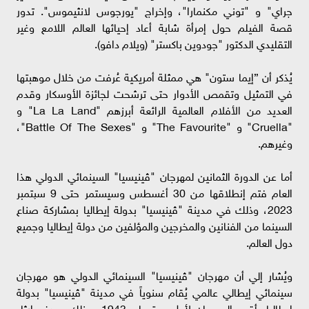
جراي" و "توني مكنمارا"، وإخراج "يورجوس لانثيموس". تدور
قصة الفيلم حول إمرأة شابة أعاد إحيائها العالم اللامع وغير
التقليدي الدكتور "جودوين باكستر" (ويلام دافو).
يُذكر أن ”إيما ستون" هي ممثلة أمريكية عُرفت من خلال موهبتها
في التمثيل وتقمص الأدوار حتى ترشحت لجائزة الأوسكار وقدم
العديد من الأفلام العالمية الرائعة أبرزهم "La La Land" و
"Cruella" و "The Favourite" و "Battle Of The Sexes"،
وغيرهم.
أما عن الدورة الثمانين لمهرجان "ڤينيسيا" السينمائي الدولي هذا
العام فتم إنطلاقها من 30 أغسطس وسيستمر حتى 9 سپتمبر
2023، وذلك في مدينة "ڤينيسيا" بدولة إيطاليا بمشاركة صناع
السينما من الفنانين والمخرجين والمؤلفين من دولة إيطاليا وجميع
دول العالم.
ويُشار إلي أن مهرجان "ڤينيسيا" السينمائي الدولي هو مهرجان
سينمائي إيطالي عالمي يُقام سنوياً في مدينة "ڤينيسيا" بدولة
إيطاليا، أقيم المهرجان لأول مرة عام 1943، وذلك بهدف إرثاء