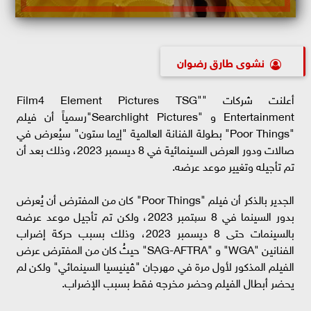
نشوى طارق رضوان
أعلنت شركات ""Film4 Element Pictures TSG
Entertainment و "Searchlight Pictures"رسمياً أن فيلم
"Poor Things" بطولة الفنانة العالمية "إيما ستون" سيُعرض في
صالات ودور العرض السينمائية في 8 ديسمبر 2023، وذلك بعد أن
تم تأجيله وتغيير موعد عرضه.
الجدير بالذكر أن فيلم "Poor Things" كان من المفترض أن يُعرض
بدور السينما في 8 سپتمبر 2023، ولكن تم تأجيل موعد عرضه
بالسينمات حتى 8 ديسمبر 2023، وذلك بسبب حركة إضراب
الفنانين "WGA" و "SAG-AFTRA" حيثُ كان من المفترض عرض
الفيلم المذكور لأول مرة في مهرجان "ڤينيسيا السينمائي" ولكن لم
يحضر أبطال الفيلم وحضر مخرجه فقط بسبب الإضراب.