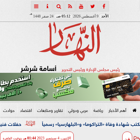
هـ
الأحد
9 أغسطس 2026
05:12 صـ
24 صفر 1448
أسامة شرشر
رئيس مجلس الإدارة ورئيس التحرير
أهم الأخبار
رياضة
عربي ودولي
تقارير ومتابعات
اقتصاد
حوادث
اة «التراكوما» و«البلهارسيا» رسمياً
حفلات فنية وأنشطة ثقا
فن
الإثنين، 4 سبتمبر 2023
01:44 مـ
بتوقيت القاهرة