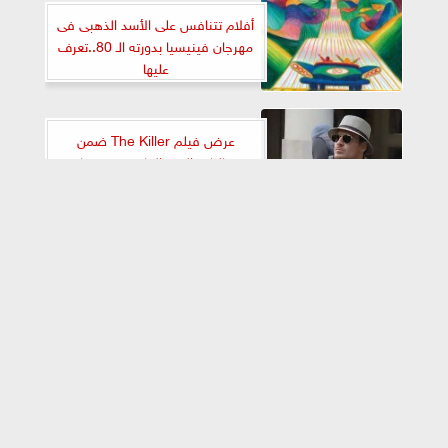
أفلام تتنافس على الأسد الذهبى فى
مهرجان فينيسيا بدورته الـ 80..تعرف
عليها
عرض فيلم The Killer ضمن
فعاليات اليوم الخامس بمهرجان
فينيسيا
⇡
كيف عبر ”آدم درايڤر” عن غضبه في
مهرجان ”ڤينيسيا” السينمائي؟
”آدم درايڤر” يبكي بكاءاً حاراً في
مهرجان ”ڤينيسيا السينمائي” ..
لماذا؟