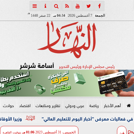
هـ
الجمعة
7 أغسطس 2026
04:34 مـ
22 صفر 1448
أسامة شرشر
رئيس مجلس الإدارة ورئيس التحرير
أهم الأخبار
رياضة
عربي ودولي
تقارير ومتابعات
اقتصاد
حوادث
رض ”أخبار اليوم للتعليم العالي”
وزيرا الأوقاف والتخطيط ي
فن
الخميس، 31 أغسطس 2023
01:06 مـ
بتوقيت القاهرة