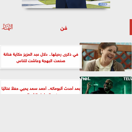
فن
في ذكرى رحيلها.. دلال عبد العزيز حكاية فنانة
صنعت البهجة وعاشت للناس
بعد أحدث ألبوماته.. أحمد سعد يحيي حفلاً غنائيًا
في الساحل الشمالي
⇡
يسرا لـ شيماء سيف في عيد ميلادها: بحبك يا
أحلى وأغلى شيمو...