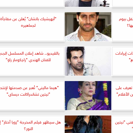
فل بيوم
”أبهيشيك باتشان” يُعلن عن مفاجأة
ها؟
لجماهيره
ت إيرادات
بالڤيديو.. شاهد إعلان المسلسل الجدي
ع”
للفنان الهندي ”راچكومار راو”
 تعرف على
”هيما ماليني” تُعبر عن صدمتها لإنتحا
 الأفلام”
”نيتين تشاندراكانت ديساي”
لفني ”نيتين
هل سيظهر فيلم المخرجة ”زويا أختار” إ
النور؟