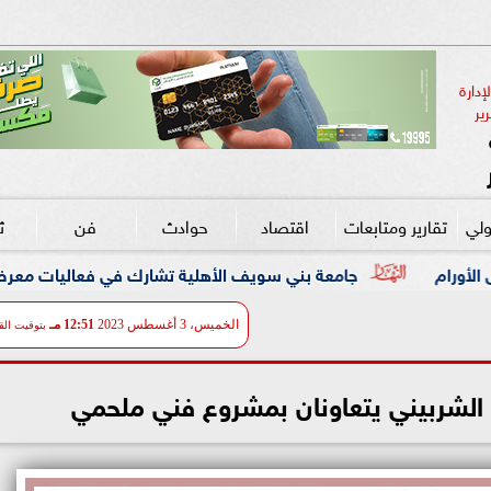
دارة 
ير
ولي
تقارير ومتابعات
اقتصاد
حوادث
فن
ث
 بني سويف الأهلية تشارك في فعاليات معرض ”أخبار اليوم للتعليم ا
الخميس، 3 أغسطس 2023
12:51 مـ
بتوقيت الق
 الشربيني يتعاونان بمشروع فني ملحمي