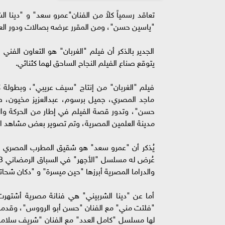
تعاقد رسمياً كلاً من الفنان"عمرو سعد" و "دينا ا
"ياسين حسن"، ومن المقرر عرضه بصالات ودور العرض 
الجدير بالذكر أن فيلم "الغربان" هو التعاون الفن
يتوقع صناع الفيلم النجاح الساحق لهما كثنائي.
فيلم "الغربان" من إنتاج "سيف عريبي"، وبطولة كلا
ماجد المصري، جميل برسوم، عبدالعزيز مخيون، ص
مدينة العلمين المصرية، وتم تصوير بعض مشاهد ال
يُذكر أن "عمرو سعد" هو شقيق المطرب المصري "أ
والدراما المصرية أبرزها "حين ميسرة" و "دكان شحا
أما عن "دينا الشربيني" هي فنانة مصرية أشتهرت
"فلتت مني" مع الفنان "حسن أبو الرووس"، وقدمت "د