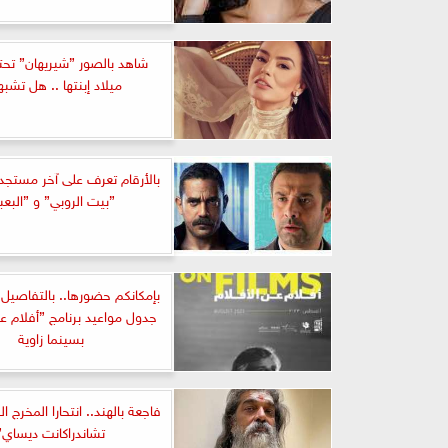
شاهد بالصور ”شيريهان” تحت
ميلاد إبنتها .. هل تشبه
بالأرقام تعرف على آخر مستجدا
”بيت الروبي” و ”البعب
بإمكانكم حضورها.. بالتفاصيل
جدول مواعيد برنامج ”أفلام عن
بسينما زاوية
فاجعة بالهند.. انتحارا المخرج ا
تشاندراكانت ديساي”