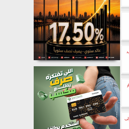
د
ر
لى