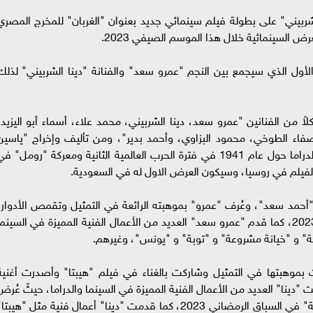
لشربيني" على بطولة فيلم سينمائي جديد بعنوان "الغربان" للمخرج المصري
السينمائية خلال هذا الموسم الصيفي 2023.
ي الأول الذي سيجمع بين النجم "عمرو سعد" والفنانة "دينا الشربيني" لذلك
ً من الفنانين "عمرو سعد، دينا الشربيني، محمد علاء، أسماء أبو اليزيد،
فاء الطوخي، محمود البزاوي، وأحمد بدير"، ومن تأليف وإخراج "ياسين
حسن"، وتدور قصة الفيلم في إطار من الحركة والدراما حول عام 1941 في فترة الحرب العالمية الثانية ومعركة "رومل" ف
فيلم في روسيا، وسيكون العرض الاول له في السعودية.
حمد سعد"، وعُرف "عمرو" بموهبته الرائعة في التمثيل وتقمص الأدوار،
عُرض له مسلسل "الأجهر" في السباق الرمضاني 2023، كما قدم "عمرو سعد" العديد من الأعمال الفنية المميزة في السينم
تة" و "خيانة مشروعة" و "توبة" و "يونس"، وغيرهم.
 بموهبتها في التمثيل وشاركت بالغناء في فيلم "هيبتا" وأصدرت أغنية
ينا" العديد من الأعمال الفنية المميزة في السينما والدراما، حيثً عُرض
لها مسلسل "كامل العدد" مع الفنان "شريف سلامة" في السباق الرمضاني 2023، كما قدمت "دينا" أعمال فنية مثل "هيبت