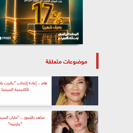
موضوعات متعلقة
هام .. إعادة إنتخاب ”چانيت يا
لأكاديمية السينما
شاهد بالصور .. ”مايان السي
”جارنييه”