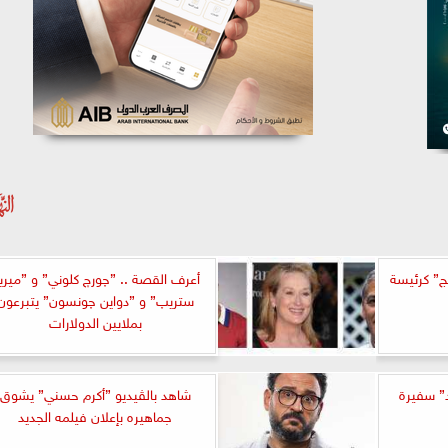
نج” كرئيسة
أعرف القصة .. ”چورچ كلوني” و ”ميري
ستريپ” و ”دواين چونسون” يتبرعون
بملايين الدولارات
د” سفيرة
شاهد بالڤيديو ”أكرم حسني” يشوق
جماهيره بإعلان فيلمه الجديد