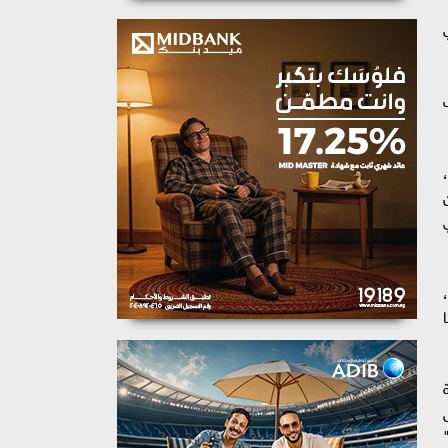
ي
ا
ا"