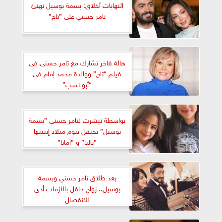
النهايات أخلاق: بسمة بوسيل تهنئ
تامر حسني على ”تاج”
هالة فاخر تشارك مع تامر حسنى فى
فيلم “تاج” ووالدة محمد إمام فى
“أبو نسب”
بواسطة تيشرت لتامر حسني ”بسمة
بوسيل” تحتفل بيوم ميلاد إبنتيها
”تاليا” و ”أمايا”
بعد طلاق تامر حسني وبسمة
بوسيل.. زواج حافل بالأزمات أدى
للانفصال