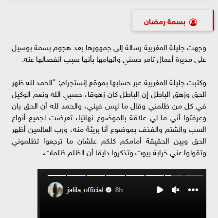
بسمة رمضان
وجهت جليلة المغربية رسالة إلى جمهورها بعد هجوم بسمة بوسيل
على مديرة أعمال تامر حسني واتهامها بأنها سبب انفصالها عنه.
وكتبت جليلة المغربية عبر حسابها بموقع إنستجرام: "الحمد لله ظهر
الحق وزهق الباطل إن الباطل كان زهوقا، حسبي الله ونعم الوكيل
في كل من ظلمني وقال ما ليس فيني، والحمد لله أن الحق بان
وعرفتوا أني ما لي علاقة بالموضوع نهائيًا، تعرضت لجميع أنواع
السب والشتم والفذف بموضوع أنا بريئة منه، ورب العالمين أظهر
الحق وبين الحقيقة أمامكم كلكم علشان ما ترجعوا تظلموني
وتقولوا عني خرابة بيوت وتذكروا دايمًا أن الظلم ظلمات.