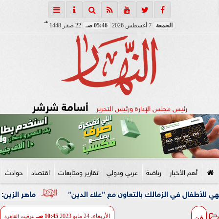
هـ
الجمعة
7 أغسطس 2026
05:46 صـ
22 صفر 1448
أسامة شرشر
رئيس مجلس الإدارة ورئيس التحرير
أهم الأخبار
رياضة
عربي ودولي
تقارير ومتابعات
اقتصاد
حوادث
الزمالك بالتعاون مع ”علاء الدين”
ماهر الزين: 25 حافلة تُعيد 1250 سودانيًا ضمن الفوج الـ41.. والالتزام بوثائق السفر عزز انسيابية العودة الطوعية
فن
الأربعاء، 24 مايو 2023
10:45 صـ
بتوقيت القاهرة