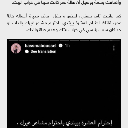
وأضافت بسمة بوسيل أن هالة عمر كانت سببا في خراب البيت.
كما عاتبت تامر حسني، لحضوره حفل زفاف مديرة أعماله هالة
عمر، قائلة: احترام العشرة بيبتدي باحترام مشاعر غيرك بالذات لو
حد كان سبب رئيسي في خراب بيتك وهدم حياة ولادك.