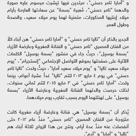
و "أمايا تامر حسني"، مرتدين فيها تيشرت مرسوم عليه صورة
والدهما "تامر حسني"، مُعبرة "بسمة" عن سعادتها العارمة بأيام
ميلاد إبنتيها المذكورات، متمنية لهما يوم ميلاد سعيد، والصحة
وطول العمر.
الجدير بالذكر أن "تاليا تامر حسني" و "أمايا تامر حسني" هن أبناء كلاً
من الفنان المصري "تامر حسني" و الفنانة المغربية وعارضة الأزياء
"بسمة بوسيل"، حيثُ جاء في منشور "بسمة بوسيل" الكلمات
اللآتية على صفحتها بموقع التواصل الإجتماعي "إنستجرام"، "يوم
ميلاد سعيد تاليا" و "يوم ميلاد سعيد أمايا"، حيثُ ولدت "تاليا تامر
حسني" في يوم ٤ مايو ٢٠١٣ لتتم "تاليا" غداً عشرة أعوام، بينما
ولدت "أمايا تامر حسني" في ٣ مايو ٢٠١٥ لتتم ثماني سنوات،
لذلك حرصت والدتهما الفنانة المغربية وعارضة الأزياء "بسمة
بوسيل" على تهنئتهما اليوم بسبب تقارب يوم ميلادهما.
يُذكر أن "بسمة بوسيل" هي فنانة وعارضة أزياء مغربية كانت
متزوجة من الفنان المصري "تامر حسني" منذُ عام ٢٠١٢ حتى
أنفصلت عنه منذُ عدة أيام، ونتج عن هذا الزواج ثلاثة أبناء هم
"تاليا" و "أمايا" و "أدم".