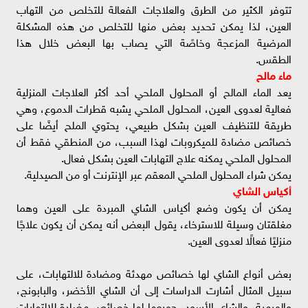
تتوفر الكثير من الطرق والعلاجات الفعالة للتخلص من التهاب
العين، لذا يمكن تحديد بعض منها للتخلص من هذه المشكلة
المرضية المزعجة وخاصًة التي يصاب بها البعض خلال هذا
الطقس.
ماء مالح
يعد الماء المالح أو المحلول الملحي أحد أكثر العلاجات المنزلية
فعالية لعدوى العين، المحلول الملحي يشبه قطرات الدموع، وهي
طريقة للتنظيف العين بشكل طبيعي، يحتوي الملح أيضًا على
خصائص مضادة للميكروبات لهذا السبب، من المنطقي فقط أن
المحلول الملحي يمكنه علاج التهابات العين بشكل فعال.
يمكن شراء المحلول الملحي المعقم عبر الإنترنت أو من الصيدلية.
أكياس الشاي
يمكن أن يكون وضع أكياس الشاي المبردة على العين وهما
مغلقتان وسيلة للاسترخاء، يقول البعض أنه يمكن أن يكون علاجًا
منزليًا فعالًا لعدوى العين.
بعض أنواع الشاي لها خصائص مهدئة ومضادة للالتهابات، على
سبيل المثال أشارت الدراسات إلى أن الشاي الأخضر، والبابونج،
والمرمية، والشاي الأسود، جميعها لها خصائص مضادة للالتهابات