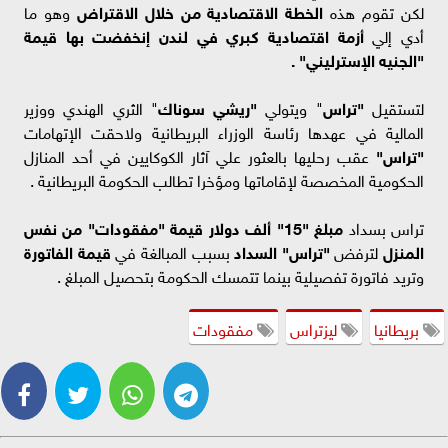
لكن تقوم هذه
الخطة الاقتصادية من خلال الاقتراض
وهو ما
أدي إلي
أزمة اقتصادية كبري في لندن إنخفضت بها قيمة
"الجنيه الإسترليني" .
لتستقيل
"تراس
" ويتولي
"ريشي سوناك
" الثري الهندي ووزير
المالية في عهدها رئاسة الوزراء البريطانية ولاحقت الإتهامات
"تراس"
عقب رحليها بالعثور علي آثار الكوكايين في أحد المنازل
الحكومية المخصصة لإقاماتها ومؤخرا تطالب الحكومة البريطانية .
تراس بسداد
مبلغ "15" ألف دولار قيمة "مفقودات" من نفس
المنزل
لترفض
"تراس"
السداد
بسبب المبالغة في
قيمة الفاتورة
وتريد فاتورة تفصيلية بينما تتمسك الحكومة بتحصيل المبلغ .
بريطانيا
ليزتراس
مفقودات