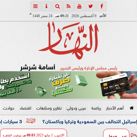
هـ
الأحد
9 أغسطس 2026
09:21 صـ
24 صفر 1448
أسامة شرشر
رئيس مجلس الإدارة ورئيس التحرير
أهم الأخبار
رياضة
عربي ودولي
تقارير ومتابعات
اقتصاد
حوادث
حالف بين السعودية وتركيا وباكستان؟
3 سيارات إطفاء تحاصر النيران.. حريق داخل مصنع نسيج بشبرا الخيمة
عربي ودولي
الإثنين، 1 مايو 2023
08:03 مـ
بتوقيت القاهرة