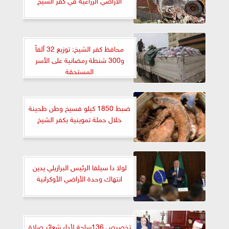
محافظ كفر الشيخ: توزيع 32 ألفاً
و300 شنطة رمضانية على الأسر
المستحقة
ضبط 1850 كيلو فسيخ وطن طحينة
خلال حملة تموينية بكفر الشيخ
لولا دا سيلفا الرئيس البرازيلي يدين
انتهاك وحدة الأراضي الأوكرانية
تخصيص 136ساحة لأداء شعائر صلاة