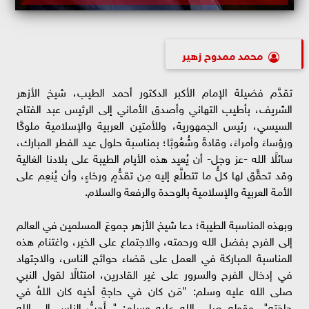
محمد ممدوح زهير
تقدَّم فضيلة الإمام الأكبر الدكتور أحمد الطيب، شيخ الأزهر
الشريف، بأطيب التهاني وأصدق الأماني إلى الرئيس عبد الفتاح
السيسي، رئيس الجمهورية، وللأمتين العربية والإسلامية ملوكًا
ورؤساءَ وأمراءَ، وقادةً وشُعُوبًا؛ بمناسبة حلول عيد الفطر المبارك،
سائلًا الله -عز وجل- أن يُعيد هذه الأيام الطيبة على بلادنا الغالية
وقد تحقَّق لها كلُّ ما تتطلَّع إليه مِن تقدُّمٍ ورخاءٍ، وأن يُنعِم على
الأمة العربية والإسلامية بالوحدة والرفعة والسلام.
وبهذه المناسبة الطيبة؛ دعا شيخ الأزهر جموعَ المسلمين في العالم
إلى الفرح بفضل الله ورحمته، والاجتماع على الخير، واغتنام هذه
المناسبة المباركة في العمل على قضاء حوائج الناس، والاجتهاد
في إدخال الفرح والسرور على غير القادرين، امتثالًا لقول النبي
صلى الله عليه وسلم: "مَن كان في حاجةِ أخيه كان اللهُ في
حاجَتِه"، وقوله صلى الله عليه وسلم: " أَحبُّ الناسِ إلى الله