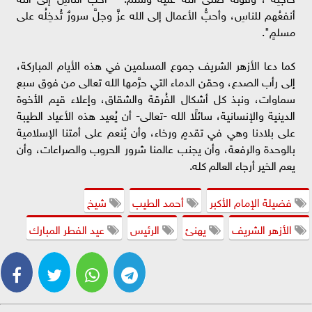
أنفعُهم للناسِ، وأحبُّ الأعمال إلى الله عزَّ وجلَّ سرورٌ تُدخِلُه على
مسلمٍ".
كما دعا الأزهر الشريف جموع المسلمين في هذه الأيام المباركة،
إلى رأب الصدع، وحقن الدماء التي حرَّمها الله تعالى من فوق سبع
سماوات، ونبذ كل أشكال الفُرقة والشقاق، وإعلاء قيم الأخوة
الدينية والإنسانية، سائلًا الله -تعالى- أن يُعيد هذه الأعياد الطيبة
على بلادنا وهي في تقدمٍ ورخاء، وأن يُنعم على أمتنا الإسلامية
بالوحدة والرفعة، وأن يجنب عالمنا شرور الحروب والصراعات، وأن
يعم الخير أرجاء العالم كله.
فضيلة الإمام الأكبر
أحمد الطيب
شيخ
الأزهر الشريف
يهنئ
الرئيس
عيد الفطر المبارك