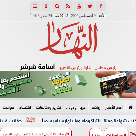
هـ
الأحد
9 أغسطس 2026
07:45 صـ
24 صفر 1448
أسامة شرشر
رئيس مجلس الإدارة ورئيس التحرير
أهم الأخبار
رياضة
عربي ودولي
تقارير ومتابعات
اقتصاد
حوادث
فاة «التراكوما» و«البلهارسيا» رسمياً
حفلات فنية وأنشطة ثق
المحافظات
رياضة
الأربعاء، 19 أبريل 2023
01:11 مـ
بتوقيت القاهرة