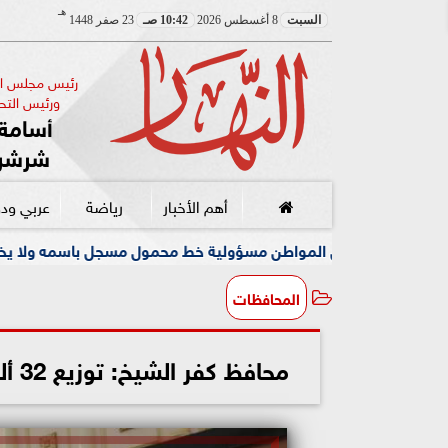
هـ
السبت
8 أغسطس 2026
10:42 صـ
23 صفر 1448
رئيس مجلس الإ
ورئيس التحر
أسامة 
شرشر
أهم الأخبار
رياضة
عربي ود
ل المواطن مسؤولية خط محمول مسجل باسمه ولا يخصه اولا يسيطر عليه
المحافظات
محافظ كفر الشيخ: توزيع 32 ألفاً و300 شنطة رمضانية على الأسر المستحقة