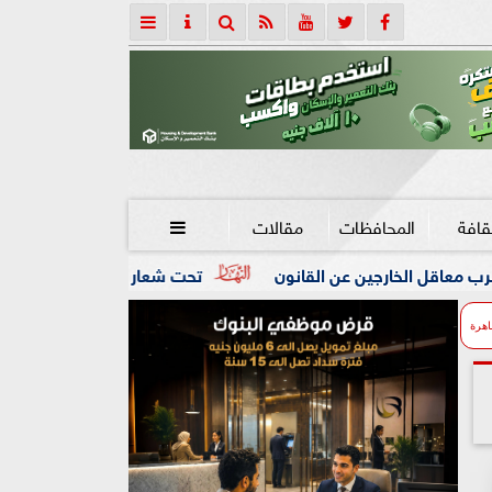
قافة
المحافظات
مقالات

عن القانون
تحت شعار «خدمة بيوت الله شرف».. محافظ كفرالشي
اهرة