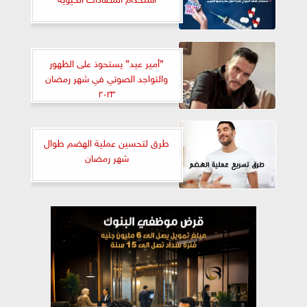
”أمير عيد” يستحوذ على الظهور
والتواجد الصوتي في شهر رمضان
٢٠٢٣
طرق لتحسين عملية الهضم طوال
شهر رمضان