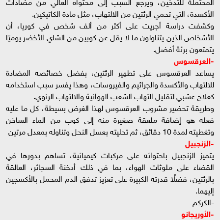
المحتملة للتدخين، ويرجع السبب إلى محتواه العالي من مضادات
الأكسدة، التي تحمي الرئتين من الالتهاب، مثل مادة الكاتيكين.
وكشفت دراسة أجريت على أكثر من ألف شخص في كوريا، أن
الأشخاص الذين يتناولون ما لا يقل عن كوبين من الشاي الأخضر يوميًا
يتمتعون برئة أفضل.
-العرقسوس
يساعد العرقسوس على تطهير الرئتين، بفضل خصائصه المضادة
للالتهاب والأكسدة والجراثيم والفيروسات، وهذا يفسر سبب استخدامه
كعلاج عشبي لتقليل التهاب الشعب الهوائية والالتهاب الرئوي.
وطريقة تحضير مشروب العرقسوس لهذا الغرض بسيطة، كل ما عليه
فعله هو إضافة ملعقة صغيرة منه إلى كوب من الماء الساخن
وتغطيته لمدة 10 دقائق، ثم تحليته بعسل النحل وتناوله بمعدل مرتين
-الزنجبيل
يتميز الزنجبيل باحتوائه على مركبات كيميائية، تساهم بدورها في
القضاء على ملوثات الهواء، بما في ذلك أدخنة السجائر، العالقة
بالرئتين، فضلًا قدرته الكبيرة على تعزيز تدفق الدم المحمل بالأكسجين
إليهما.
-الكركم
-الأوريجانو