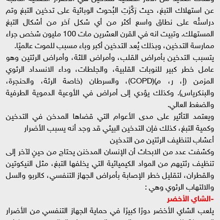
عن استهلاك التبغ، حيث رَكَّزَتِ البُحوث الوبائية على تدخين التبغ وتم
دراستُه على نطاق واسع أكثر من أي شكل آخر من أشكال التبغ
المستهلك. وتبيت انه في القرن العشرين مات 100 مليون شخص جراء
ممارسة التدخين، وبذلك يُعد التدخين أكبر وباء مسبب للموت عالميًا.
يتسبب التدخين بأمراض القلب، وأمراض اللثة، وأمراض الرئتين وهو
عامل خطر كبير للنوبات القلبية، والجلطات، وداء الانسداد الرئوي
المزمن (إ، ر، م)(COPD)، والسرطان (خاصة الرئة، والحنجرة،
والبنكرياس). وكذلك يؤدي إلى أمراض في الأوعية الدموية الطرفية
والضغط العالي.
ويعتمد التأثير على مدى الأعوام التي قضاها المدخن في التدخين
وكمية التبغ، كذلك فإن التدخين البيئي قد وجد أنه يسبب الأضرار
أعشاب لتنظيف الرئتين من التدخين
وكشفت عدد من الابحاث أن الإنسان المدخنن يحتاج من حينٍ لآخر إلى
تنظيف رئتيهم من المواد الكيميائية التي يخلفها التبغ، مثل النيكوتين
والقطران، لتقليل خطر الإصابة بأمراض الجهاز التنفسي، كالربو والسل
والالتهاب الرئوي وهي :
-الشاي
الأخضر
يلعب الشاي الأخضر دورًا كبيرًا في حماية الجهاز التنفسي من الأضرار