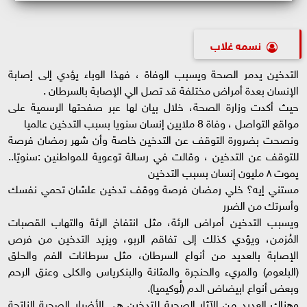
نسمه غلاب
التدخين يدمر الصحة ويسبب الوفاة ، فهذا الوباء يؤدي إلى إصابة
الإنسان بعدة أمراض مختلفة قد تصل الي الإصابة بالسرطان .
حيث أكدت وزارة الصحة، خلال بيان لها عبر صفحتها الرسمية على
مواقع التواصل ، وفاة 8 ملايين إنسان سنويا بسبب التدخين عالميا
ونصحت بضرورة التوقف عن التدخين خاصة وأن شهر رمضان فرصة
للتوقف عن التدخين ، وقالت في رسالة توعوية للمواطنين :سنويًا..
يموت ٨ مليون إنسان بسبب التدخين
مستني إيه؟ خلي رمضان فرصة ووقف تدخين علشان تحمي نفسك
وأسرتك من الضرر
ويسبب التدخين أمراض الرئة، مثل انتفاخ الرئة والتهاب القصبات
المُزمن، ويؤدي كذلك إلى تفاقم الربو، ويزيد التدخين من فرص
الإصابة بالعديد من أنواع السرطان، مثل سرطانات الفم والحلق
(البلعوم) والمريء والحنجرة والمثانة والبنكرياس والكلى وعنق الرحم
وبعض أنواع ابيضاض الدم (لُوكيميا).
وهناك العديد من الآثار الصحية للتدخين هي الأضرار الصحية الناتجة