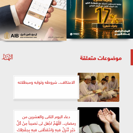
موضوعات متعلقة
الاعتكاف.. شروطه وثوابه ومبطلاته
دعاء اليوم الثانى والعشرين من
رمضان.. اَللّهُمَّ اجْعَل لى نَصيباً مِنْ كُلِّ
خَيْرٍ تُنْزِلُ فيهِ وَاحْفَظْنى فيهِ بِحِفْظِكَ