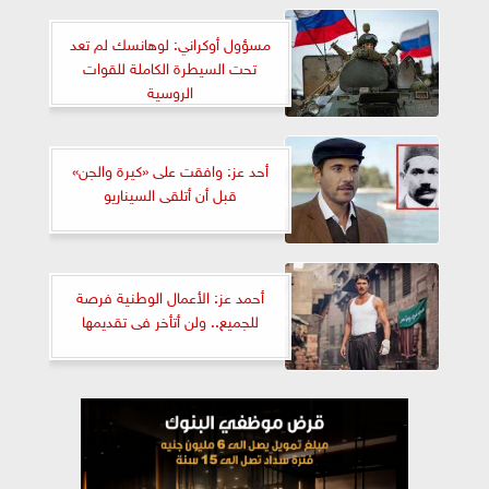
مسؤول أوكراني: لوهانسك لم تعد
تحت السيطرة الكاملة للقوات
الروسية
أحد عز: وافقت على «كيرة والجن»
قبل أن أتلقى السيناريو
أحمد عز: الأعمال الوطنية فرصة
للجميع.. ولن أتأخر فى تقديمها