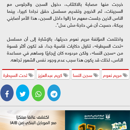
خرجت منها مصابة بالاكتئاب، دخول السجن والجلوس مع
السجينات، ثم الخروج وتقديم مسلسل حقق نجاحا كبيرا، بينما
الناس الذين جلست معهم ما زالوا داخل السجن، هذا الأمر أصابني
بربكة، حسيت أن في حاجة مش عدل".
واختتمت المؤلفة مريم نعوم حديثها، بالإشارة إلى أن مسلسل
«تحت السيطرة»، تناول حكايات قاسية جدا، قد تكون أكثر قسوة
من «سجن النسا»، ولكن مردوده كان إيجابيًا وساهم في مساعدة
الناس، لذلك قد يكون هذا سبب عدم وجود نفس الشعور تجاهه.
مريم نعوم
سجن النسا
كريم عبدالعزيز
تحت السيطرة