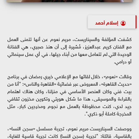
إسلام أحمد
كشفت المؤلفة والسيناريست، مريم نعوم عن أنها تتمنى العمل
مع الفنان كريم عبدالعزيز، مُشيرة إلى أن هنذ صبري، هي الفنانة
الوحيدة التي لم تتعامل معها من أبناء جيلها، في أي عمل سينمائي
أو درامي.
وقالت «نعوم»، خلال لقائها مع الإعلامي خيري رمضان في برنامج
«حديث القاهرة»، المعروض عبر فضائية «القاهرة والناس»: "أنا من
بيت فني وكان العنصر الأساسي في منزلنا، وكان هناك اهتمام
بالقراءة والموسيقى، هذا ما شكل هويتي وتكوين مخزون ثقافي
جيد لدي، كنت محظوظة بالعمل مع نجوم ومخرجين كبار، مثل
المخرجة كاملة أبو ذكري".
ووصفت السيناريست مريم نعوم، تجربة مسلسل «سجن النسا»،
بالقاسية، قائلة: "تجربة (سجن النسا) كانت تجربة قاسية للغاية،