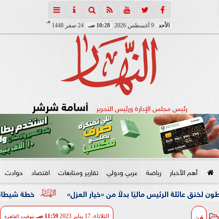
هـ
الأحد
9 أغسطس 2026
10:28 صـ
24 صفر 1448
أسامة شرشر
رئيس مجلس الإدارة ورئيس التحرير
أهم الأخبار
رياضة
عربي ودولي
تقارير ومتابعات
اقتصاد
حوادث
الرئيس ماليًا بدلاً من «خيار العزل»
خطة شيطانية انتهت في قبضة الأمن.. ضبط 5 
فن
الثلاثاء، 17 يناير 2023
11:59 صـ
بتوقيت القاهرة