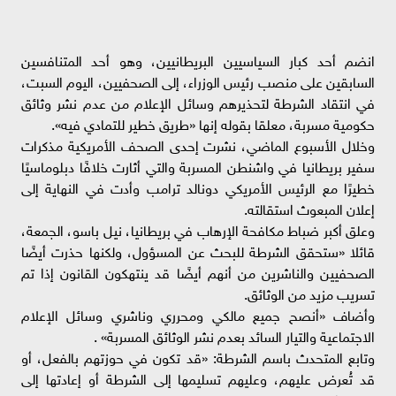
انضم أحد كبار السياسيين البريطانيين، وهو أحد المتنافسين
السابقين على منصب رئيس الوزراء، إلى الصحفيين، اليوم السبت،
في انتقاد الشرطة لتحذيرهم وسائل الإعلام من عدم نشر وثائق
حكومية مسربة، معلقا بقوله إنها «طريق خطير للتمادي فيه».
وخلال الأسبوع الماضي، نشرت إحدى الصحف الأمريكية مذكرات
سفير بريطانيا في واشنطن المسربة والتي أثارت خلافًا دبلوماسيًا
خطيرًا مع الرئيس الأمريكي دونالد ترامب وأدت في النهاية إلى
إعلان المبعوث استقالته.
وعلق أكبر ضباط مكافحة الإرهاب في بريطانيا، نيل باسو، الجمعة،
قائلا «ستحقق الشرطة للبحث عن المسؤول، ولكنها حذرت أيضًا
الصحفيين والناشرين من أنهم أيضًا قد ينتهكون القانون إذا تم
تسريب مزيد من الوثائق.
وأضاف «أنصح جميع مالكي ومحرري وناشري وسائل الإعلام
الاجتماعية والتيار السائد بعدم نشر الوثائق المسربة» .
وتابع المتحدث باسم الشرطة: «قد تكون في حوزتهم بالفعل، أو
قد تُعرض عليهم، وعليهم تسليمها إلى الشرطة أو إعادتها إلى