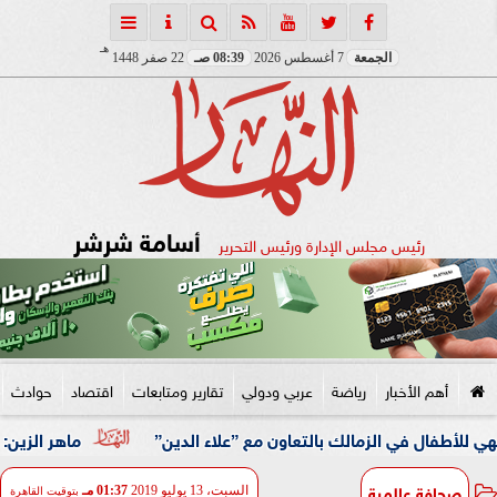
هـ
الجمعة
7 أغسطس 2026
08:39 صـ
22 صفر 1448
أسامة شرشر
رئيس مجلس الإدارة ورئيس التحرير
أهم الأخبار
رياضة
عربي ودولي
تقارير ومتابعات
اقتصاد
حوادث
ي الزمالك بالتعاون مع ”علاء الدين”
ماهر الزين: 25 حافلة تُعيد 1250 سودانيًا ضمن الفوج الـ41.. والالتزام بوثائق السفر عزز انسيابية العودة الطوعية
صحافة عالمية
السبت، 13 يوليو 2019
01:37 مـ
بتوقيت القاهرة