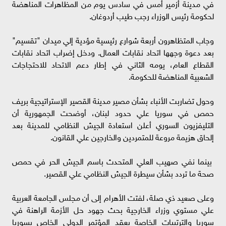
في مدينة أزمير أمس في سادس يوم من المظاهرات المناهضة
لحكومة رئيس الوزراء رجب طيب أردوغان.
وجاب المتظاهرون أربعة شوارع رئيسية مؤدية إلي ميدان "تقسيم"
بعد دعوة وجهها اتحاد نقابات العمال. ودخل إضراب اتحاد نقابات
القطاع العام، يومه الثاني في إطار دعم الاتحاد للاحتجاجات
الشعبية المناهضة للحكومة.
وحول تضاربت الأنباء بشأن مصير مدينة القصير الإستراتيجية بريف
حمص في سوريا علي حدود لبنان، أوضحت الجمهورية أن
التليفزيون السوري أعلن استعادة الجيش النظامي للمدينة بعد
إلحاق هزيمة مروعة للمتمردين والخارجين علي القانون.
بينما نفي صهيب العلي المتحدث باسم الجيش الحر في حمص
صحة ما تردد بشأن سيطرة الجيش النظامي علي القصير.
وعلى صعيد ذي صلة، لفتت الأهرام إلى أن مجلس الجامعة العربية
علي مستوي وزراء الخارجية بحث جهود حل الأزمة الراهنة في
سوريا والترتيبات الخاصة بعقد المؤتمر الدولي الخاص بسوريا