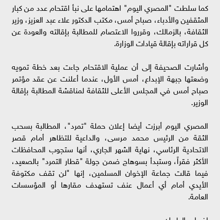
كما سلطت "المصري اليوم" اهتمامها على نبأ اقتحام عدد من كبار
المثقفين والأدباء، صباح أمس، مكتب الدكتور علاء عبد العزيز، وزير
الثقافة، بالزمالك، وقرروا الاعتصام للمطالبة بإقالته والعودة عن
كل قراراته بإقالة قيادات الوزارة.
وأشارت الصحيفة إلى أن عملية الاقتحام جاءت بعد خطة تمويه
وضعتها جبهة الإبداع، أمس الأول، عندما أعلنت عن عقد مؤتمر
صباح أمس في المجلس الأعلى للثقافة لمناقشة المطالبة بإقالة
الوزير.
المصري اليوم أبرزت أيضا إعلان حملة "تمرد"، المطالبة بسحب
الثقة من الرئيس محمد مرسى، والداعية للتظاهر أمام قصر
الاتحادية الرئاسي، نهاية الشهر الجاري، أنها ستجوب المحافظات
الأكثر فقراً، وستبدأ بسوهاج ضمن جولة "قطار التمرد" بالصعيد،
فيما قالت جماعة الإخوان المسلمين، إنها "لن تقف مكتوفة
الأيدي أمام أي أعمال عنف تستهدف مقارها أو المؤسسات
العامة.
إضراب الطيران