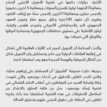
الأخبار- حيثيات حكمها في قضية التمويل الأجنبي الصادر
بمعاقبة27متهما غيابيا بالسجن5سنوات وبمعاقبة 5 اخرين حضوريا
بالحبس سنتين وبمعاقبة11اخرين بالحبس سنة مع إيقاف التنفيذ
وتغريم كل متهم 100جنيه وغلق جميع مقار وفروع المعهد
الجمهوري الحر والديمقراطي الأمريكي وفريدم هاوس وكونراد
ايناور الألمانية علي مستوي محافظات الجمهورية ومصادرة أموالها
والأوراق التي ضبطت بها.
وأكدت المحكمة أن التمويل أصبح احد الآليات العالمية التي تشكل
في إطارها العلاقات الدولية بين مانح ومستقبل وان التمويل شكل
من أشكال السيطرة والهيمنة الجديدة وهو يعد استعمارا ناعما.
بدورها، ذكرت صحيفة "الشروق" أن المستشار علي إبراهيم عمارة،
والذي انتدب كقاضٍ للتحقيق في أحداث بورسعيد والتي شهدت
وفاة وإصابة العديد من المواطنين في أعقاب الحكم القضائي في
قضية إستاد بورسعيد، عدل عن طلبه السابق بالاعتذار عن
استكمال التحقيقات في هذه القضية استشعارا منه بأداء واجبه
كقاضٍ في الحفاظ على حقوق المجني عليهم وتحقيق العدالة.