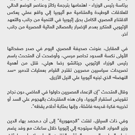
برئاسة رئيس الوزراء - اهتمامها بترجمة ركائز وعناصر الوضع الحالي
للعلاقات الوطيدة والمتنامية مع أثيوبيا إلي واقع عملي يعكس
الاقتناع المصري الكامل بحق إثيوبيا في التنمية من جانب والتعهد
الإثيوبي المتكرر بعدم الإضرار بالمصالح المائية المصرية من جانب
آخر.
في المقابل، عنونت صحيفة المصري اليوم في صدر صفحاتها
الأولى نكسة السدود تحاصر مرسي، وأوضحت أن المتحدث باسم
رئيس الوزراء الإثيوبي جيتاتشو رضا هيلي، قلل من أهمية
تصريحات سياسيين مصريين تقترح القيام بعمليات لتدمير «سد
النهضة» الذي تبنيه أثيوبيا علي النيل الأزرق.
وقال المتحدث "إن الزعماء المصريين حاولوا في الماضي دون نجاح
تقويض استقرار أثيوبيا، وان هذه المقترحات بالهجوم علي السد أو
تخريبه فكرة قديمه فاشلة، وإنها بمثابة أحلام يقظه".
وفي ذات السياق، لفتت "الجمهورية" إلى أن د.محمد بهاء الدين
وزير الموارد المائية سيتوجه إلي إثيوبيا خلال ساعات مع وفد يضم
خبراء المياه والسدود والبيئة والقانون الدولي لإجراء مباحثات