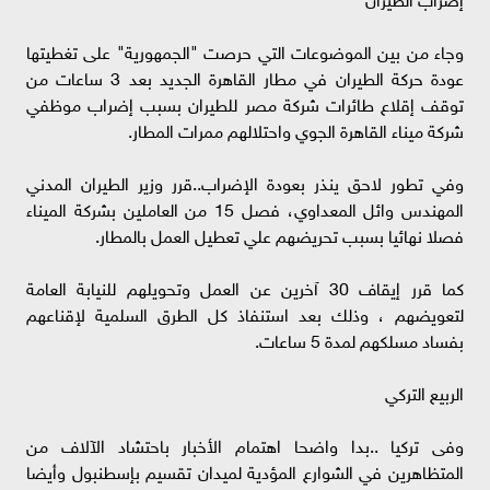
وجاء من بين الموضوعات التي حرصت "الجمهورية" على تغطيتها
عودة حركة الطيران في مطار القاهرة الجديد بعد 3 ساعات من
توقف إقلاع طائرات شركة مصر للطيران بسبب إضراب موظفي
شركة ميناء القاهرة الجوي واحتلالهم ممرات المطار.
وفي تطور لاحق ينذر بعودة الإضراب..قرر وزير الطيران المدني
المهندس وائل المعداوي، فصل 15 من العاملين بشركة الميناء
فصلا نهائيا بسبب تحريضهم علي تعطيل العمل بالمطار.
كما قرر إيقاف 30 آخرين عن العمل وتحويلهم للنيابة العامة
لتعويضهم ، وذلك بعد استنفاذ كل الطرق السلمية لإقناعهم
بفساد مسلكهم لمدة 5 ساعات.
الربيع التركي
وفى تركيا ..بدا واضحا اهتمام الأخبار باحتشاد الآلاف من
المتظاهرين في الشوارع المؤدية لميدان تقسيم بإسطنبول وأيضا