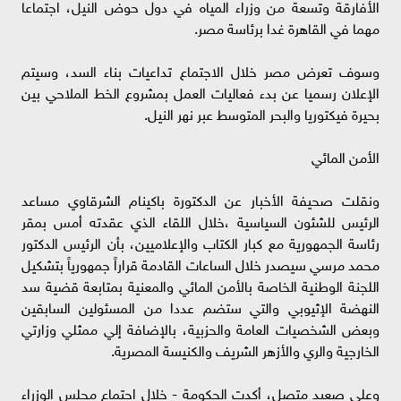
الأفارقة وتسعة من وزراء المياه في دول حوض النيل، اجتماعا
مهما في القاهرة غدا برئاسة مصر.
وسوف تعرض مصر خلال الاجتماع تداعيات بناء السد، وسيتم
الإعلان رسميا عن بدء فعاليات العمل بمشروع الخط الملاحي بين
بحيرة فيكتوريا والبحر المتوسط عبر نهر النيل.
الأمن المائي
ونقلت صحيفة الأخبار عن الدكتورة باكينام الشرقاوي مساعد
الرئيس للشئون السياسية ،خلال اللقاء الذي عقدته أمس بمقر
رئاسة الجمهورية مع كبار الكتاب والإعلاميين، بأن الرئيس الدكتور
محمد مرسي سيصدر خلال الساعات القادمة قراراً جمهورياً بتشكيل
اللجنة الوطنية الخاصة بالأمن المائي والمعنية بمتابعة قضية سد
النهضة الإثيوبي والتي ستضم عددا من المسئولين السابقين
وبعض الشخصيات العامة والحزبية، بالإضافة إلي ممثلي وزارتي
الخارجية والري والأزهر الشريف والكنيسة المصرية.
وعلى صعيد متصل، أكدت الحكومة - خلال اجتماع مجلس الوزراء